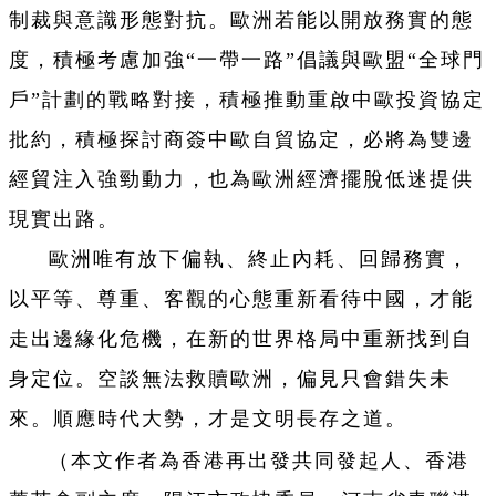
制裁與意識形態對抗。歐洲若能以開放務實的態
度，積極考慮加強“一帶一路”倡議與歐盟“全球門
戶”計劃的戰略對接，積極推動重啟中歐投資協定
批約，積極探討商簽中歐自貿協定，必將為雙邊
經貿注入強勁動力，也為歐洲經濟擺脫低迷提供
現實出路。
歐洲唯有放下偏執、終止內耗、回歸務實，
以平等、尊重、客觀的心態重新看待中國，才能
走出邊緣化危機，在新的世界格局中重新找到自
身定位。空談無法救贖歐洲，偏見只會錯失未
來。順應時代大勢，才是文明長存之道。
（本文作者為香港再出發共同發起人、香港