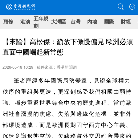
五年規
頭條
港澳
大灣區
台灣
內地
國際
財經
劃
【來論】高松傑：籲放下傲慢偏見 歐洲必須
直面中國崛起新常態
2026-05-18 10:29 | 稿件來源：香港新聞網
筆者歷經多年國際局勢變遷，見證全球權力
秩序的重組與更迭，更深刻感受我們祖國由弱轉
強、穩步重返世界舞台中央的歷史進程。當前歐
洲社會瀰漫的焦慮、失落與邊緣化危機，並非外
部環境造成，而是歐洲長期固守西方中心主義、
沉迷意識形態空談、欠缺務實外交思維所帶來的