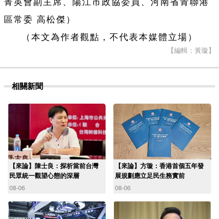
菁英會副主席、陽江市政協委員、河南省青聯港
區常委 高松傑）
（本文為作者觀點，不代表本媒體立場）
【編輯：黃璇】
相關新聞
【來論】陳士良：探析當前台灣
【來論】方璇：香港首個五年發
民眾統一觀望心態的深層
展規劃應立足民生務實前
08-06
08-06