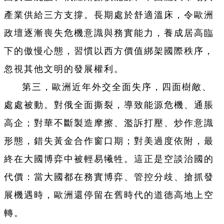
產業供給三方支撐。長期處於舒適溫床，令歐洲
政壇逐漸喪失危機意識與務實能力，養成居高臨
下的傲慢心態，習慣以西方價值綁架國際秩序，
忽視其他文明的發展權利。
第三，歐洲近年外交全面失序，四面樹敵、
處處被動。對俄全面撕裂，導致能源危機、通脹
高企；對華不斷製造摩擦、濫訴打壓、炒作意識
形態，錯失黃金合作窗口期；對美過度依附，最
終在大國博弈中被輕易犧牲。這正是空談治國的
代價：當大國都在務實博弈、管控分歧、搶抓發
展機遇時，歐洲還停留在舊時代的道德高地上空
轉。