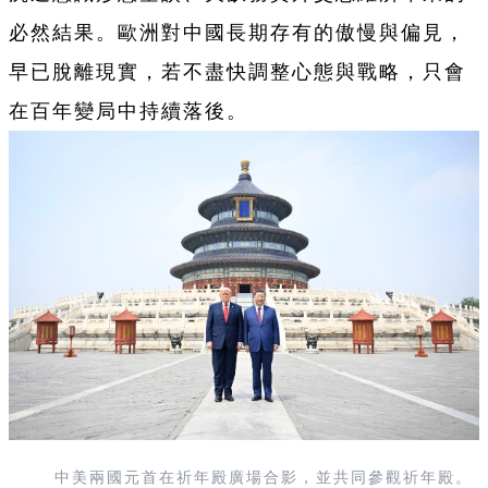
必然結果。歐洲對中國長期存有的傲慢與偏見，
早已脫離現實，若不盡快調整心態與戰略，只會
在百年變局中持續落後。
中美兩國元首在祈年殿廣場合影，並共同參觀祈年殿。