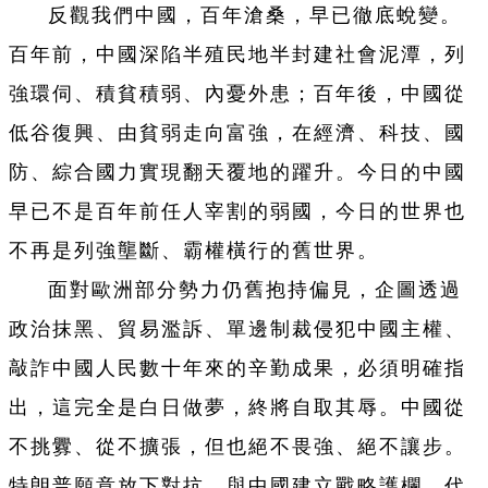
反觀我們中國，百年滄桑，早已徹底蛻變。
百年前，中國深陷半殖民地半封建社會泥潭，列
強環伺、積貧積弱、內憂外患；百年後，中國從
低谷復興、由貧弱走向富強，在經濟、科技、國
防、綜合國力實現翻天覆地的躍升。今日的中國
早已不是百年前任人宰割的弱國，今日的世界也
不再是列強壟斷、霸權橫行的舊世界。
面對歐洲部分勢力仍舊抱持偏見，企圖透過
政治抹黑、貿易濫訴、單邊制裁侵犯中國主權、
敲詐中國人民數十年來的辛勤成果，必須明確指
出，這完全是白日做夢，終將自取其辱。中國從
不挑釁、從不擴張，但也絕不畏強、絕不讓步。
特朗普願意放下對抗、與中國建立戰略護欄，代