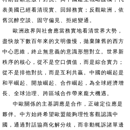
表美國已經看清現實、回歸務實；反觀歐洲，依
舊沉醉空談、固守偏見、拒絕變通。
歐洲政界與社會應當務實地看清世界大勢，
盡快放下數百年來的文明傲慢，拋棄陳舊的西方
中心思維，終止無意義的意識形態對立。世界新
秩序的核心，從不是空口價值，而是綜合實力；
從不是排他對抗，而是互利共贏。中國的崛起是
和平崛起、開放崛起、合作崛起，為全球經濟增
長、全球治理、跨區域合作帶來龐大機遇。
中歐關係的主基調應是合作，正確定位應是
夥伴。中方始終希望歐盟能夠理性客觀認識中
國，通過對話協商化解分歧，而非動輒訴諸單邊