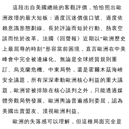
這段出自美國總統的客觀評價，恰恰照出歐
洲政壇的最大短板：過度沉迷價值口號、過度依
賴意識形態劃線、長於評論而短於行動、熱衷空
談而怯於改革。法國《回聲報》近期以“歐洲歷史
上最屈辱的時刻”形容當前困境，直言歐洲在中美
峰會中完全被邊緣化。無論是全球經貿規則重
訂、烏克蘭危機、中東局勢，還是霍爾木茲海峽
安全議題，所有深深牽動歐洲核心利益的重大議
題，歐洲皆被排除在核心談判之外，只能透過媒
體旁觀局勢發展。歐洲輿論普遍感到委屈，認為
美國出賣盟友、漠視歐洲利益。
歐洲的失落感可以理解，但這種局面完全是