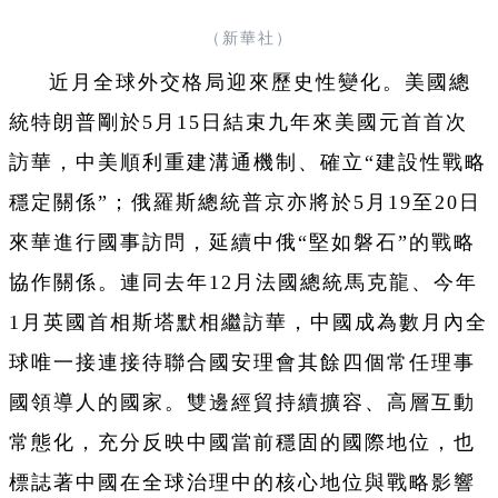
（新華社）
近月全球外交格局迎來歷史性變化。美國總
統特朗普剛於5月15日結束九年來美國元首首次
訪華，中美順利重建溝通機制、確立“建設性戰略
穩定關係”；俄羅斯總統普京亦將於5月19至20日
來華進行國事訪問，延續中俄“堅如磐石”的戰略
協作關係。連同去年12月法國總統馬克龍、今年
1月英國首相斯塔默相繼訪華，中國成為數月內全
球唯一接連接待聯合國安理會其餘四個常任理事
國領導人的國家。雙邊經貿持續擴容、高層互動
常態化，充分反映中國當前穩固的國際地位，也
標誌著中國在全球治理中的核心地位與戰略影響