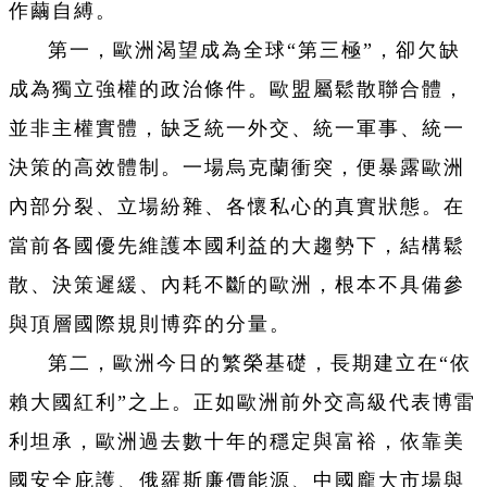
作繭自縛。
第一，歐洲渴望成為全球“第三極”，卻欠缺
成為獨立強權的政治條件。歐盟屬鬆散聯合體，
並非主權實體，缺乏統一外交、統一軍事、統一
決策的高效體制。一場烏克蘭衝突，便暴露歐洲
內部分裂、立場紛雜、各懷私心的真實狀態。在
當前各國優先維護本國利益的大趨勢下，結構鬆
散、決策遲緩、內耗不斷的歐洲，根本不具備參
與頂層國際規則博弈的分量。
第二，歐洲今日的繁榮基礎，長期建立在“依
賴大國紅利”之上。正如歐洲前外交高級代表博雷
利坦承，歐洲過去數十年的穩定與富裕，依靠美
國安全庇護、俄羅斯廉價能源、中國龐大市場與