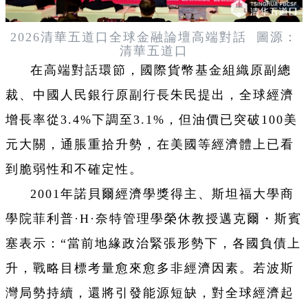
2026清華五道口全球金融論壇
高端對話 圖源：
清華五道口
在高端對話環節，國際貨幣基金組織原副總
裁、中國人民銀行原副行長朱民提出，全球經濟
增長率從3.4%下調至3.1%，但油價已突破100美
元大關，通脹重拾升勢，在美國等經濟體上已看
到脆弱性和不確定性。
2001年諾貝爾經濟學獎得主、斯坦福大學商
學院菲利普·H·奈特管理學榮休教授邁克爾・斯賓
塞表示：“當前地緣政治緊張形勢下，各國負債上
升，戰略目標考量愈來愈多非經濟因素。若波斯
灣局勢持續，還將引發能源短缺，對全球經濟起