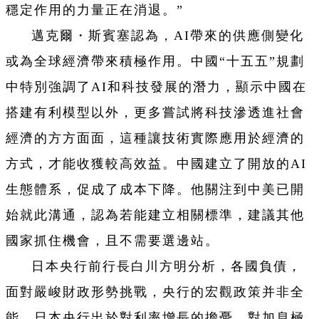
穩定作用的力量正在消退。”
邁克爾・斯賓塞認為，AI帶來的供應側變化
或為全球經濟帶來積極作用。中國“十五五”規劃
中特別強調了AI和科技發展的潛力，顯示中國在
搭建有利模型以外，更多嘗試將科技滲透進社會
經濟的方方面面，這種讓技術實際應用於經濟的
方式，才能收獲較高效益。中國建立了開放的AI
生態體系，促成了成本下降。他關注到中美已開
始就此溝通，認為若能建立相關標準，建議其他
國家抓住機會，且不需要選邊站。
日本央行前行長白川方明分析，各國負債，
面對嚴峻財政形勢挑戰，央行的宏觀政策并非全
能。日本央行出於對利率增長的擔憂，對加息極