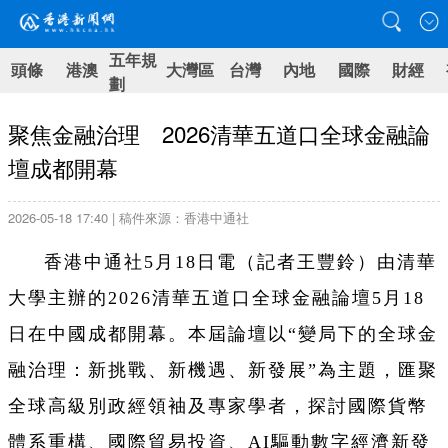
五年規
頭條
港澳
大灣區
台灣
內地
國際
財經
劃
聚焦金融治理 2026清華五道口全球金融論
壇成都開幕
2026-05-18 17:40 | 稿件來源：香港中通社
香港中通社5月18日電（記者王豐鈴）由清華
大學主辦的2026清華五道口全球金融論壇5月18
日在中國成都開幕。本屆論壇以“變局下的全球金
融治理：新挑戰、新機遇、新發展”為主題，匯聚
全球高級別政經領袖及專家學者，探討國際貨幣
體系重構、國際貿易投資、AI驅動數字經濟新發