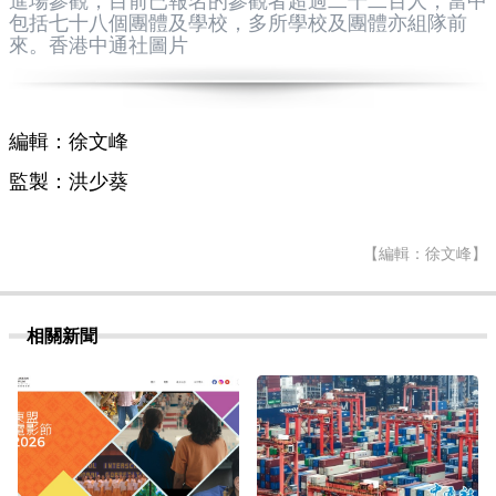
進場參觀，目前已報名的參觀者超過二千二百人，當中
包括七十八個團體及學校，多所學校及團體亦組隊前
來。香港中通社圖片
編輯：徐文峰
監製：洪少葵
【編輯：徐文峰】
相關新聞