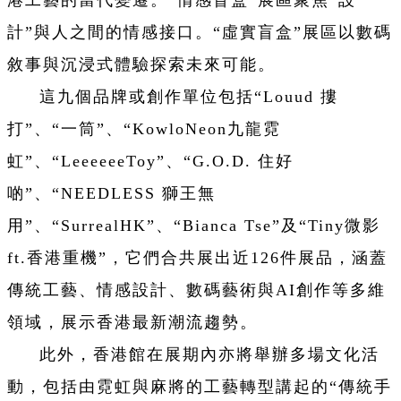
港工藝的當代變遷。“情感盲盒”展區聚焦“設
計”與人之間的情感接口。“虛實盲盒”展區以數碼
敘事與沉浸式體驗探索未來可能。
這九個品牌或創作單位包括“Louud 摟
打”、“一筒”、“KowloNeon九龍霓
虹”、“LeeeeeeToy”、“G.O.D. 住好
啲”、“NEEDLESS 獅王無
用”、“SurrealHK”、“Bianca Tse”及“Tiny微影
ft.香港重機”，它們合共展出近126件展品，涵蓋
傳統工藝、情感設計、數碼藝術與AI創作等多維
領域，展示香港最新潮流趨勢。
此外，香港館在展期內亦將舉辦多場文化活
動，包括由霓虹與麻將的工藝轉型講起的“傳統手