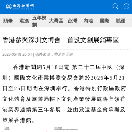
五年規
頭條
港澳
大灣區
台灣
內地
國際
財經
劃
香港參與深圳文博會 首設文創展銷專區
2026-05-18 20:04 | 稿件來源：香港新聞網
香港新聞網5月18日電
第二十二屆中國（深
圳）國際文化產業博覽交易會將於2026年5月21
日至25日期間在深圳舉行。香港特別行政區政府
文化體育及旅遊局轄下文創產業發展處將率領香
港業界連續第三年參展，並由致遠基金會承辦及
策展香港館。