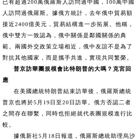
已有超過200萬俄羅斯人訪問過中國，100萬中國
人訪問過俄羅斯。據俄方統計，去年俄中貿易額
接近2400億美元，貿易結構進一步拓展。他稱，
俄中雙方一致認為，俄中關係是鄰國關係的典
範。兩國外交政策立場相近，俄中友誼不是為了
對抗其他國家，而是攜手共進，實現共同繁榮。
普京訪華團規模會比特朗普的大嗎？克宮回
應
在美國總統特朗普結束訪華後，俄羅斯總統
普京也將於5月19日至20日訪華。俄方否認二者
之間存在聯繫，同時也拒絕就代表團規模進行比
較。
據俄新社5月18日報道，俄羅斯總統助理烏沙