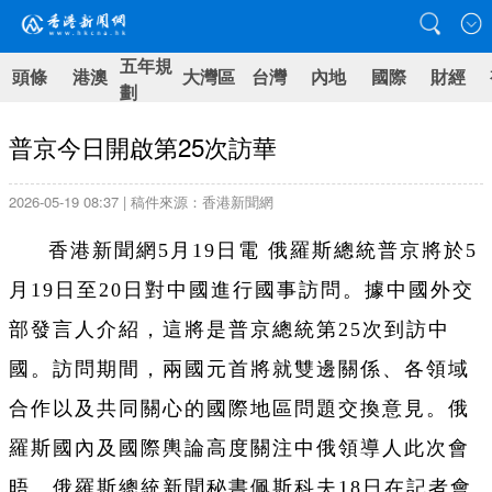
五年規
頭條
港澳
大灣區
台灣
內地
國際
財經
劃
普京今日開啟第25次訪華
2026-05-19 08:37 | 稿件來源：香港新聞網
香港新聞網5月19日電 俄羅斯總統普京將於5
月19日至20日對中國進行國事訪問。據中國外交
部發言人介紹，這將是普京總統第25次到訪中
國。訪問期間，兩國元首將就雙邊關係、各領域
合作以及共同關心的國際地區問題交換意見。俄
羅斯國內及國際輿論高度關注中俄領導人此次會
晤。俄羅斯總統新聞秘書佩斯科夫18日在記者會