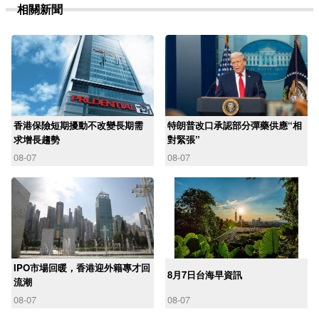
相關新聞
香港保險短期擾動不改變長期需
特朗普改口承認部分彈藥供應“相
求增長趨勢
對緊張”
08-07
08-07
IPO市場回暖，香港迎外籍專才回
8月7日台海早資訊
流潮
08-07
08-07