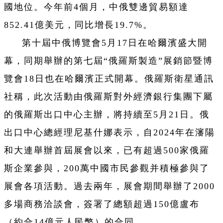
國地位。今年前4個月，中俄雙邊貿易額達
852.41億美元，同比增長19.7%。
第十屆中俄博覽會5月17日在哈爾濱盛大開
幕，同期舉辦的第七屆“俄羅斯製造”展銷節暨博
覽會18日也在哈爾濱正式開幕。俄羅斯衛星通訊
社稱，此次活動由俄羅斯對外經濟銀行集團下屬
的俄羅斯出口中心主辦，將持續至5月21日。俄
出口中心總經理尼基什娜表示，自2024年在瀋陽
和大連舉辦首屆展會以來，已有超過500家俄羅
斯企業參與，200萬中國市民參觀并積極參與了
展會各項活動。過去兩年，展會期間舉辦了2000
多場商務洽談會，簽署了總額超過150億盧布
（約合14億元人民幣）的合同。