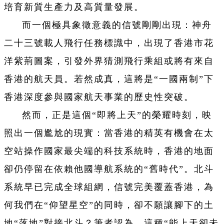
培育新質生產力及高質量發展。
而一個極具象徵意義的信號剛剛出現：神舟
二十三號載人飛行任務標識中，出現了香港市花
洋紫荊圖案，引發外界猜測飛行乘組或將有來自
香港的航天員。若然成真，這將是“一國兩制”下
香港深度參與國家航天事業的歷史性突破。
然而，正是這個“即將上天”的榮耀時刻，映
照出一個尷尬的現實：當香港的精英有機會在太
空站操作國家最尖端的科技系統時，香港的地面
卻仍停留在依賴他國導航系統的“舊時代”。北斗
系統早已完成全球組網，信號完美覆蓋香港，為
何我們在“仰望星空”的同時，卻不願讓腳下的土
地“落地”對接北斗？筆者認為，這種“能上天卻未