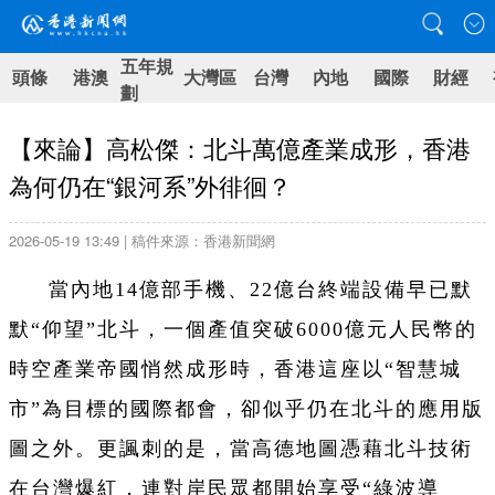
五年規
頭條
港澳
大灣區
台灣
內地
國際
財經
劃
【來論】高松傑：北斗萬億產業成形，香港
為何仍在“銀河系”外徘徊？
2026-05-19 13:49 | 稿件來源：香港新聞網
當內地14億部手機、22億台終端設備早已默
默“仰望”北斗，一個產值突破6000億元人民幣的
時空產業帝國悄然成形時，香港這座以“智慧城
市”為目標的國際都會，卻似乎仍在北斗的應用版
圖之外。更諷刺的是，當高德地圖憑藉北斗技術
在台灣爆紅，連對岸民眾都開始享受“綠波導