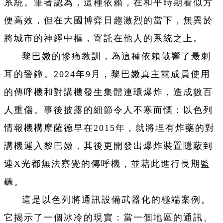
系統。筆者認為，這種依賴，在和平時期看似方
便高效，但在大國博弈日趨激烈的當下，無異於
將城市的神經中樞，寄託在他人的系統之上。
黎巴嫩的慘痛教訓，為這種依賴敲響了最刺
耳的警鐘。2024年9月，黎巴嫩真主黨成員使用
的傳呼機和對講機發生集體連環爆炸，造成數百
人重傷。事後披露的細節令人不寒而慄：以色列
情報機構摩薩德早在2015年，就將埋有炸藥的對
講機運入黎巴嫩，其後更開發出爆炸裝置隱蔽到
連X光都無法察覺的傳呼機，並藉此進行長期監
聽。
這是以色列將通訊設備武器化的極端案例。
它揭示了一個冰冷的現實：當一個地區的通訊、