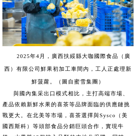
2025年4月，廣西扶綏縣大咖國際食品（廣
西）有限公司鮮果初加工車間內，工人正處理新
鮮菠蘿。（圖自蜜雪集團）
與國內集采出口模式相比，主打高端市場、
產品依賴新鮮水果的喜茶等品牌面臨的供應鏈挑
戰更大。在北美等市場，喜茶選擇與Sysco（美
國西斯科）等頭部食品分銷巨頭合作，實現牛