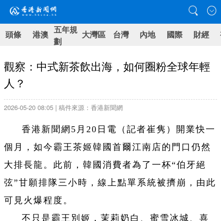
五年規
頭條
港澳
大灣區
台灣
內地
國際
財經
劃
觀察：中式新茶飲出海，如何圈粉全球年輕
人？
2026-05-20 08:05 | 稿件來源：香港新聞網
香港新聞網5月20日電（記者崔隽）開業快一
個月，如今霸王茶姬韓國首爾江南店的門口仍然
大排長龍。此前，韓國消費者為了一杯“伯牙絕
弦”甘願排隊三小時，線上點單系統被擠崩，由此
可見火爆程度。
不只是霸王別姬，茉莉奶白、蜜雪冰城、喜