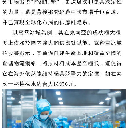
分市場出現“降維打擊”，更深層次和更具決定性
的力量，還是背後那套經過中國市場千錘百煉、
并已實現全球化布局的供應鏈體系。
以蜜雪冰城為例，其在東南亞的成功極大程
度上依賴於國內強大的供應鏈賦能。據蜜雪冰城
招股書顯示，其通過自建生產基地和覆蓋全國的
倉儲物流網絡，將原材料成本壓至極低，這使得
它在海外依然能維持極具競爭力的定價，如在泰
國一杯檸檬水約合人民幣6元。