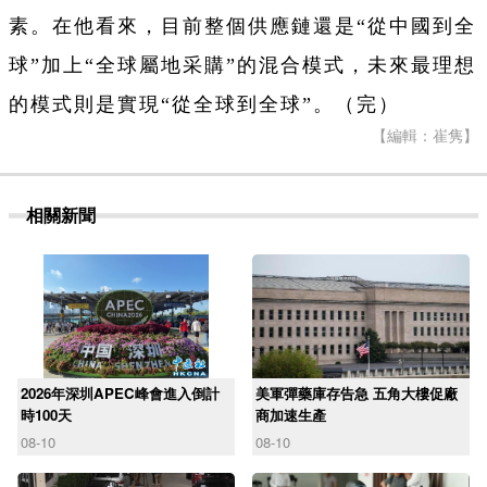
素。在他看來，目前整個供應鏈還是“從中國到全
球”加上“全球屬地采購”的混合模式，未來最理想
的模式則是實現“從全球到全球”。（完）
【編輯：崔隽】
相關新聞
2026年深圳APEC峰會進入倒計
美軍彈藥庫存告急 五角大樓促廠
時100天
商加速生產
08-10
08-10