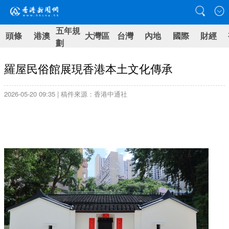
五年規
頭條
港澳
大灣區
台灣
內地
國際
財經
劃
羅屋民俗館展現香港本土文化傳承
2026-05-20 09:35 | 稿件來源：香港中通社