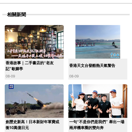
相關新聞
香港故事｜二手書店的“老友
香港天文台發酷熱天氣警告
記”歇腳亭
08-09
08-09
創歷史新高！日本新財年軍費或
一句“不是你們是我們” 牽出一場
衝10萬億日元
兩岸機車圈的雙向奔