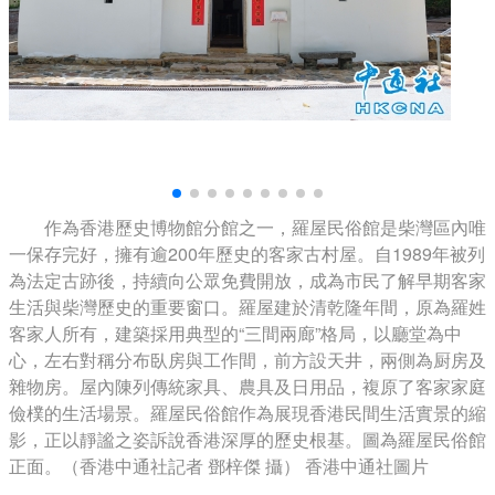
作為香港歷史博物館分館之一，羅屋民俗館是柴灣區內唯
一保存完好，擁有逾200年歷史的客家古村屋。自1989年被列
為法定古跡後，持續向公眾免費開放，成為市民了解早期客家
生活與柴灣歷史的重要窗口。羅屋建於清乾隆年間，原為羅姓
客家人所有，建築採用典型的“三間兩廊”格局，以廳堂為中
心，左右對稱分布臥房與工作間，前方設天井，兩側為厨房及
雜物房。屋內陳列傳統家具、農具及日用品，複原了客家家庭
儉樸的生活場景。羅屋民俗館作為展現香港民間生活實景的縮
影，正以靜謐之姿訴說香港深厚的歷史根基。圖為羅屋民俗館
正面。（香港中通社記者 鄧梓傑 攝） 香港中通社圖片