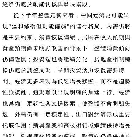
經濟仍處於動能切換與磨底階段。
從下半年整體走勢來看，中國經濟更可能呈
現“溫和修複但動能偏弱”的運行格局。內需仍將
是主要約束，消費恢復偏緩，居民在收入預期與
資產預期尚未明顯改善的背景下，整體消費傾向
仍偏謹慎；投資端也將繼續分化，房地產相關鏈
條仍處於調整周期，民間投資活力恢復需要時
間。經濟更多表現為低速增長狀態，而不是趨勢
性強復甦，短期難以出現明顯的加速上行。經濟
也具備一定韌性與支撐因素，使整體不會明顯失
速。外需仍有一定穩定性，出口對經濟形成重要
托底作用；新興產業和高技術領域繼續保持增長
動能，對衝傳統行業的疲弱。政策端仍將保持較