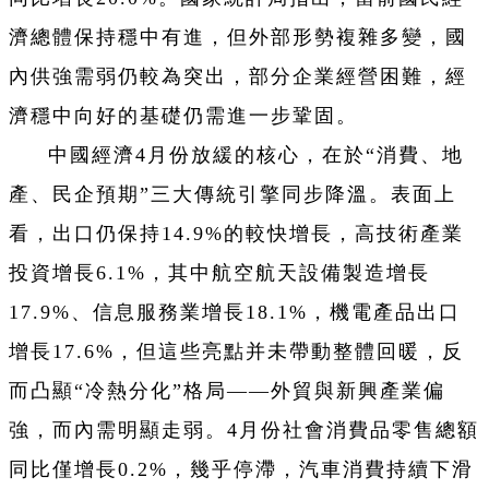
濟總體保持穩中有進，但外部形勢複雜多變，國
內供強需弱仍較為突出，部分企業經營困難，經
濟穩中向好的基礎仍需進一步鞏固。
中國經濟4月份放緩的核心，在於“消費、地
產、民企預期”三大傳統引擎同步降溫。表面上
看，出口仍保持14.9%的較快增長，高技術產業
投資增長6.1%，其中航空航天設備製造增長
17.9%、信息服務業增長18.1%，機電產品出口
增長17.6%，但這些亮點并未帶動整體回暖，反
而凸顯“冷熱分化”格局——外貿與新興產業偏
強，而內需明顯走弱。4月份社會消費品零售總額
同比僅增長0.2%，幾乎停滯，汽車消費持續下滑