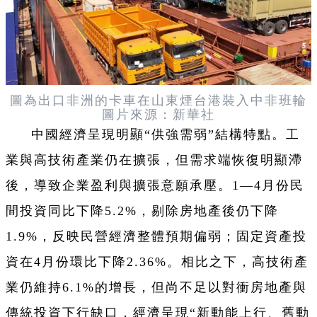
圖為出口非洲的卡車在山東煙台港裝入中非班輪
圖片來源：新華社
中國經濟呈現明顯“供強需弱”結構特點。工
業與高技術產業仍在擴張，但需求端恢復明顯滯
後，導致企業盈利與擴張意願承壓。1—4月份民
間投資同比下降5.2%，剔除房地產後仍下降
1.9%，反映民營經濟整體預期偏弱；固定資產投
資在4月份環比下降2.36%。相比之下，高技術產
業仍維持6.1%的增長，但尚不足以對衝房地產與
傳統投資下行缺口，經濟呈現“新動能上行、舊動