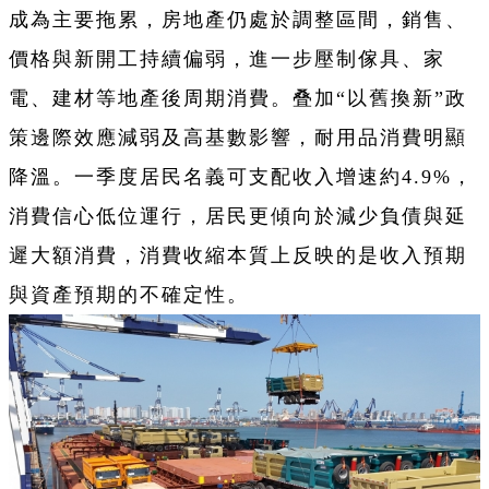
成為主要拖累，房地產仍處於調整區間，銷售、
價格與新開工持續偏弱，進一步壓制傢具、家
電、建材等地產後周期消費。叠加“以舊換新”政
策邊際效應減弱及高基數影響，耐用品消費明顯
降溫。一季度居民名義可支配收入增速約4.9%，
消費信心低位運行，居民更傾向於減少負債與延
遲大額消費，消費收縮本質上反映的是收入預期
與資產預期的不確定性。