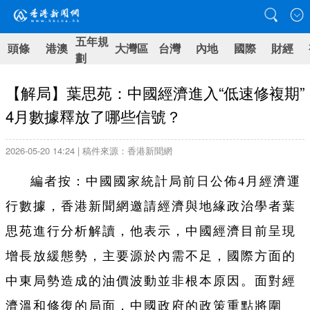
五年規
頭條
港澳
大灣區
台灣
內地
國際
財經
劃
【解局】葉思苑：中國經濟進入“低速修複期”
4月數據釋放了哪些信號？
2026-05-20 14:24 | 稿件來源：香港新聞網
編者按：中國國家統計局前日公佈4月經濟運
行數據，香港新聞網邀請經濟與地緣政治學者葉
思苑進行分析解讀，他表示，中國經濟目前呈現
增長放緩態勢，主要源於內需不足，國際方面的
中東局勢造成的油價波動並非根本原因。面對經
濟溫和修復的局面，中國政府的政策重點將圍