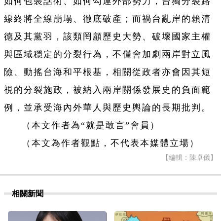
如何包裝話術、如何勾連外部勢力，台獨分裂路
線終將全線崩塌、徹底破產；而禍台亂岸的賴清
德及其黨羽，該類罔顧歷史大勢、破壞國家主權
與區域穩定的分裂行為，不僅會加劇兩岸對立風
險、動搖台海和平根基，相關從政者亦會因其短
視的分裂施政，被納入兩岸關係發展史的負面範
例，並承受海內外華人與歷史輿論的長期批判。
（本文作者為“就是敢言”會員）
（本文為作者觀點，不代表本媒體立場）
【編輯：陳卓儀】
相關新聞