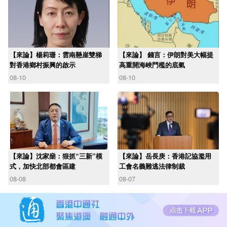
【來論】楊莉珊：雲南懸崖雙梯
【來論】 錢言：伊朗對美大幅提
對香港鄉村振興的啟示
高重開海峽門檻的底氣
08-10
08-10
【來論】沈家燊：狠抓“三新”模
【來論】岳長庚：香港記協濫用
式，加快北部都會區建
工會名義難逃法律制裁
08-08
08-07