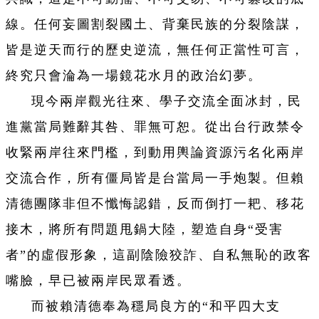
線。任何妄圖割裂國土、背棄民族的分裂陰謀，
皆是逆天而行的歷史逆流，無任何正當性可言，
終究只會淪為一場鏡花水月的政治幻夢。
現今兩岸觀光往來、學子交流全面冰封，民
進黨當局難辭其咎、罪無可恕。從出台行政禁令
收緊兩岸往來門檻，到動用輿論資源污名化兩岸
交流合作，所有僵局皆是台當局一手炮製。但賴
清德團隊非但不懺悔認錯，反而倒打一耙、移花
接木，將所有問題甩鍋大陸，塑造自身“受害
者”的虛假形象，這副陰險狡詐、自私無恥的政客
嘴臉，早已被兩岸民眾看透。
而被賴清德奉為穩局良方的“和平四大支