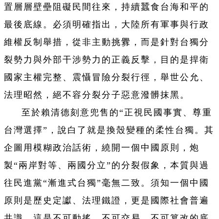
置層層壁壘阻礙民間往來，持續蠶食台海和平的
最後底線。必須明確指出，大陸所有軍事與行政
維權反制舉措，從非主動挑釁，而是針對台獨分
裂勢力與外部干涉勢力的正義反擊，目的是捍衛
國家主權完整、震懾冒險分裂行徑，舉世公允、
法理昭然，絕不容分裂分子惡意潑髒抹黑。
至於賴清德刻意兜售的“正視民國事實、尊重
台灣選擇”，說白了就是換殼變種的柔性台獨。其
企圖用模糊政治話術，繞開一個中國原則，炮
製“兩岸對等、兩國分立”的分裂假象，本質與過
往民進黨“漸進式台獨”毫無二致。須知一個中國
原則是歷史定讞、法理鐵證，更是國際社會普遍
共識，這是不可動搖、不可交易、不可篡改的底