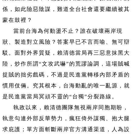
係，如此險惡陰謀，難道全台社會還要繼續被其
蒙在鼓裡？
當前台海為何動盪不止？誰在破壞兩岸現
狀、製造對立風險？答案早已不言而喻、無可辯
駁。面對外界質疑，賴清德當局再三惡意抹黑大
陸，炒作所謂“文攻武嚇”的荒謬論調，這場賊喊
捉賊的拙劣戲碼，不過是民進黨轉移內部矛盾的
慣用伎倆。究其根本，台海動亂的唯一亂源，就
是民進黨當局冥頑不靈的“台獨”分裂路線。
執政以來，賴清德團隊無視兩岸同胞期盼，
執意勾連外部反華勢力，瘋狂倚外謀獨、抱大腿
求庇護；單方面斬斷兩岸官方溝通渠道，人為設