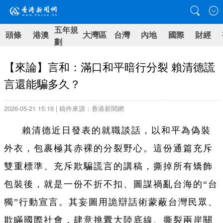
五年規
頭條
港澳
大灣區
台灣
內地
國際
財經
劃
【來論】言和：滿口和平暗行分裂 賴清德謊
言還能騙多久？
2026-05-21 15:16 | 稿件來源：香港新聞網
賴清德近日發表的就職談話，以和平為偽裝
外衣，包裹極其赤裸的分裂野心。這份通篇充斥
雙重標準、充斥欺騙謊言的講稿，撕掉所有矯飾
包裝後，就是一份不折不扣、圖謀禍亂台海的“台
獨”行動宣言。其妄圖用詭辯話術蒙蔽台灣民眾、
欺瞞國際社會，肆意挑釁大陸底線、撕裂兩岸關