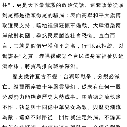
柱”，更是天下最荒謬的政治笑話。這套政策從頭
到尾都是徹頭徹尾的騙局：表面高舉和平大旗博
取選民支持，暗地裡瘋狂擴軍備戰、大肆渲染兩
岸敵對氛圍，蠱惑民眾製造社會恐慌。直白而
言，其就是假借守護和平之名，行“以武拒統、以
獨謀裂”之實，赤裸裸綁架全台民眾身家福祉與經
濟命脈，將寶島推向戰爭深淵。
歷史鐵律亘古不變：台獨即戰爭，分裂必滅
亡。縱觀兩岸數十年風雲變幻，從未有任何一股
分裂勢力能夠逆歷史大勢成事。賴清德之流執迷
不悟，執意與十四億中華兒女為敵、與歷史潮流
為敵，這條不歸路從一開始就注定終局。不論其