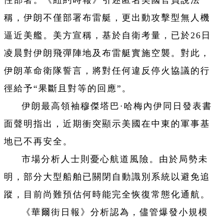
稱，伊朗不僅部署布雷艇，更出動攻擊型無人機
逼近美艦。美方宣稱，基於自衛考量，已於26日
凌晨對伊朗飛彈陣地及布雷艇實施空襲。對此，
伊朗革命衛隊誓言，將對任何違反停火協議的行
徑給予“果斷且對等的回應”。
伊朗最高領袖穆傑塔巴·哈梅內伊同日發表書
面聲明指出，近期衝突顯示美國在中東的軍事基
地已不再安全。
市場分析人士則憂心航道風險。由於局勢未
明，部分大型船舶已關閉自動識別系統以避免追
蹤，目前尚難預估何時能完全恢復常態化通航。
《華爾街日報》分析認為，儘管爆發小規模