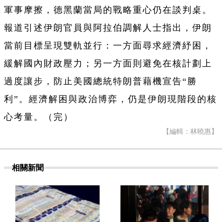
軍事摩擦，德黑蘭當局的戰略重心仍在談判桌。
報道引述伊朗官員與阿拉伯調解人士指出，伊朗
當前目標呈現雙軌並行：一方面尋求經濟紓困，
緩解國內財政壓力；另一方面則避免在核計劃上
過度讓步，防止美國總統特朗普藉機宣告“勝
利”。經濟解困與政治博弈，仍是伊朗現階段的核
心考量。（完）
【編輯：林曉惠】
相關新聞