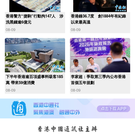
香港警方“捷駒”行動拘147人 涉
香港錄36.7度 創1884年有紀錄
洗黑錢逾6億元
以來最高溫
08-09
08-09
下半年香港逾百項盛事料吸客185
李家超：爭取第三季內公布香港
萬 帶來59億消費
首個五年規劃
08-09
08-09