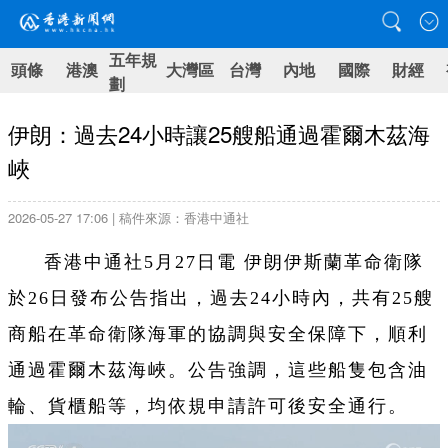
五年規
頭條
港澳
大灣區
台灣
內地
國際
財經
劃
伊朗：過去24小時讓25艘船通過霍爾木茲海
峽
2026-05-27 17:06 | 稿件來源：香港中通社
香港中通社5月27日電 伊朗伊斯蘭革命衛隊
於26日發布公告指出，過去24小時內，共有25艘
商船在革命衛隊海軍的協調與安全保障下，順利
通過霍爾木茲海峽。公告強調，這些船隻包含油
輪、貨櫃船等，均依規申請許可後安全通行。