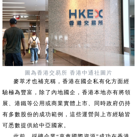
圖為香港交易所 香港中通社圖片
麥萃才也補充稱，香港在國企私有化方面經
驗極為豐富，除了內地國企，香港本地亦有將領
展、港鐵等公用或商業實體上市、同時政府仍持
有多數股份的成功範例，這些運營與上市經驗皆
可悉數提供給中亞國家。
此前，採礦企業“嘉鑫國際資源”成功在香港