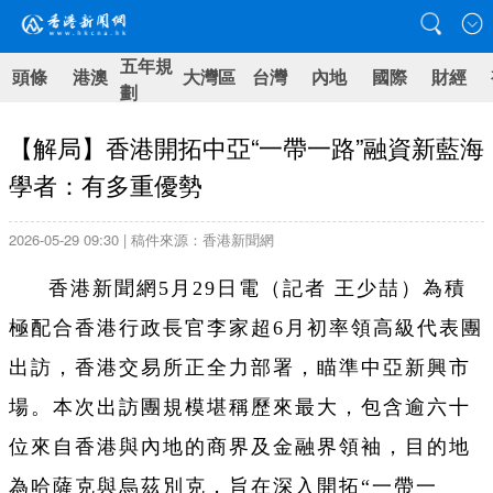
五年規
頭條
港澳
大灣區
台灣
內地
國際
財經
劃
【解局】香港開拓中亞“一帶一路”融資新藍海
學者：有多重優勢
2026-05-29 09:30 | 稿件來源：香港新聞網
香港新聞網5月29日電（記者 王少喆）為積
極配合香港行政長官李家超6月初率領高級代表團
出訪，香港交易所正全力部署，瞄準中亞新興市
場。本次出訪團規模堪稱歷來最大，包含逾六十
位來自香港與內地的商界及金融界領袖，目的地
為哈薩克與烏茲別克，旨在深入開拓“一帶一