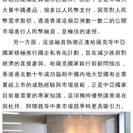
大量中國產品，很多以人民幣支付，因而對人民
幣需求殷切，透過香港這個亞洲數一數二的公開
市場進行人民幣融資，是極佳的途徑。
另一方面，這波融資熱潮正逢哈薩克等中亞
國家積極推行國企私有化計劃，旨在減少政府對
經濟的直接參與。哈薩克國家銀行前顧問指出，
香港過去數十年成功協助中國內地大型國有企業
重組上市的成熟經驗與市場規範，正是中亞國家
目前最需要的專家知識，這項獨特優勢讓香港在
與杜拜、阿聯酋等中東市場競爭時更具吸引力。