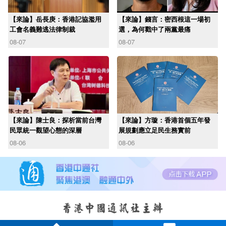
【來論】岳長庚：香港記協濫用
【來論】錢言：密西根這一場初
工會名義難逃法律制裁
選，為何戳中了兩黨最痛
08-07
08-07
【來論】陳士良：探析當前台灣
【來論】方璇：香港首個五年發
民眾統一觀望心態的深層
展規劃應立足民生務實前
08-06
08-06