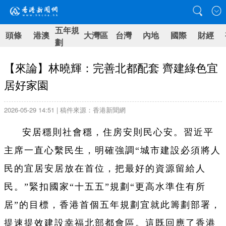
五年規
頭條
港澳
大灣區
台灣
內地
國際
財經
劃
【來論】林曉輝：完善北都配套 齊建綠色宜
居好家園
2026-05-29 14:51 | 稿件來源：香港新聞網
安居穩則社會穩，住房安則民心安。習近平
主席一直心繫民生，明確強調“城市建設必須將人
民的宜居安居放在首位，把最好的資源留給人
民。”緊扣國家“十五五”規劃“更高水準住有所
居”的目標，香港首個五年規劃宜就此籌劃部署，
提速提效建設幸福北部都會區。這既回應了香港