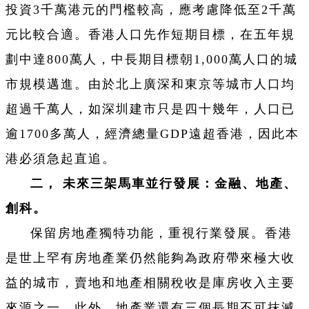
投資3千萬港元的門檻較高，應考慮降低至2千萬
元比較合適。香港人口先作短期目標，在五年規
劃中達800萬人，中長期目標朝1,000萬人口的城
市規模邁進。由於北上廣深和東京等城市人口均
超過千萬人，如深圳建市只是四十幾年，人口已
逾1700多萬人，經濟總量GDP遠超香港，因此本
港必須急起直追。
二， 未來三架馬車並行發展：金融、地產、
創科。
保留房地產獨特功能，重視行業發展。香港
是世上罕有房地產業仍然能夠為政府帶來極大收
益的城市，賣地和地產相關稅收是庫房收入主要
來源之一。此外，地產業還有三個長期不可抹滅