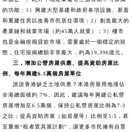
的功能：1）興建大型基建和政府各項設施、新蓋
和重建住房以改善市民居住環境；2）創造龐大的
產業鏈和就業市場（約45萬人就業）；3）樓市
也是金融按揭貸款市場，需要處於一個穩定的狀
態，住宅按揭總額非常龐大，約為19,396億元。
三，增加公營房屋供應、提高資助房屋比
例、每年興建6.5萬個房屋單位
誰說香港缺乏土地供應？本港房屋用地僅佔
全港總面積約 7%。因此，建議每年興建公私營
房屋增加至6.5萬個，保持公私營房屋比例為7:3
之比；提高資助房屋（如居屋等）比例至5:5，甚
至重推“租者置其屋計劃”，讓更多市民擁有自置