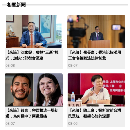
相關新聞
【來論】沈家燊：狠抓“三新”模
【來論】岳長庚：香港記協濫用
式，加快北部都會區建
工會名義難逃法律制裁
08-08
08-07
【來論】錢言：密西根這一場初
【來論】陳士良：探析當前台灣
選，為何戳中了兩黨最痛
民眾統一觀望心態的深層
08-07
08-06