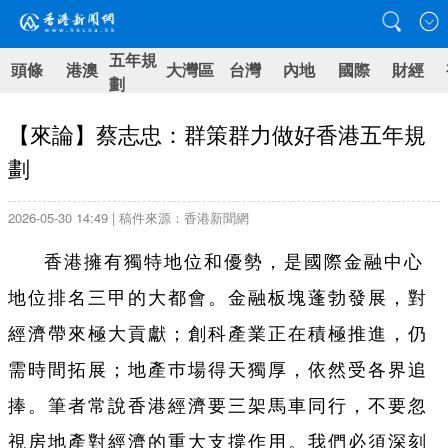
五年規
頭條
港澳
大灣區
台灣
內地
國際
財經
劃
【來論】蔡志忠：群策群力做好香港五年規
劃
2026-05-30 14:49 | 稿件來源：香港新聞網
香港擁有獨特地位和優勢，是國際金融中心
地位排名三甲的大都會。金融板塊蓬勃發展，對
經濟帶來極大貢獻；創科產業正在積極推進，仍
需時間拓展；地產巿場得天獨厚，依然受各界追
捧。筆者常說香港經濟要三架馬車同行，不要忽
視房地產對經濟的重大支撐作用。我們必須深刻