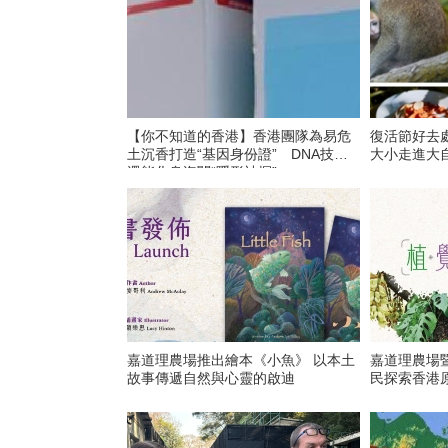
【你不知道的香港】香港團隊為易危
復活節好去處
土沉香打造“基因身份證” DNA技術
大小走進大
還能化身海關“隱形神探”
嘉道理農場推出繪本《小魚》 以本土
嘉道理農場
故事傳遞自然與心靈的啟迪
民探索香港