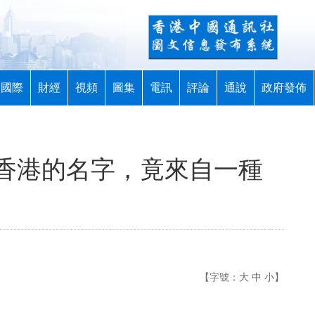
國際
財經
視頻
圖集
電訊
評論
通說
政府發佈
香港的名字，竟來自一種
【字號：
大
中
小
】