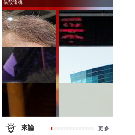
借殼還魂
來論
更 多