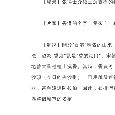
【場景】張博士介紹土沉香樹的
【片頭】香港的名字，竟來自一
【解說】關於“香港”地名的由來
法，認為“香港”就是“香的港口”。
地曾大量種植土沉香。當時，香農將
沙頭（今日的尖沙咀），再用舢舨運
亞，甚至遠達阿拉伯。因此，石排灣被
為整個城市的名稱。