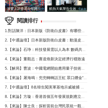
滙豐上調香港今年經濟增長預測至4.5%
酷熱天氣警告生效 本港高溫持續至下周
閱讀排行
1.對話陳洋：日本新版《防衛白皮書》有哪些點值得警惕？
2.【中通論壇】日本新版防衛白皮書：動漫皮包藏不住軍國野心
3.【來論】石琤：科技發展需以人為本 數碼共融不應讓長者放棄傳統生活方式
4.【來論】董觀志：賽道煥新決定經濟行穩致遠
5.【解局】曹波：中國電網開始應用量子技術，以後會不再停電嗎？
6.【來論】屠海鳴：兜兜轉轉話王虹 眾口鑠金“一邊倒”
7.【中通論壇】8名韓生闖美軍基地示威被捕 韓國年輕人反美情緒從何而來？
8.【來論】方璇：香港首個五年發展規劃應立足民生務實前行
9.【來論】陳士良：探析當前台灣民眾統一觀望心態的深層成因