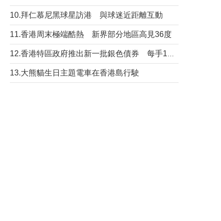
10.拜仁慕尼黑球星訪港 與球迷近距離互動
11.香港周末極端酷熱 新界部分地區高見36度
12.香港特區政府推出新一批銀色債券 每手1萬元保底息4.25厘
13.大熊貓生日主題電車在香港島行駛