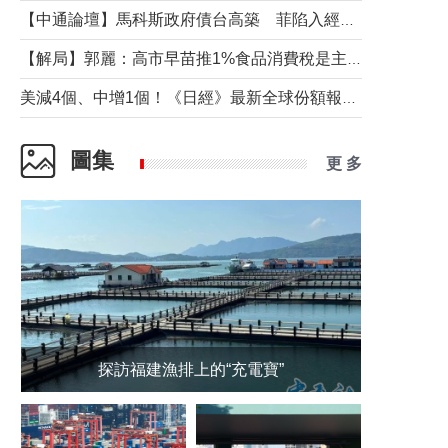
【中通論壇】馬科斯政府債台高築 菲陷入經濟困境與南海對抗惡循環？
【解局】郭麗：高市早苗推1%食品消費稅是主動作為還是被迫“飲鴆止渴”
美減4個、中增1個！《日經》最新全球份額報告透露了什麼？
圖集
更 多
探訪福建漁排上的“充電寶”