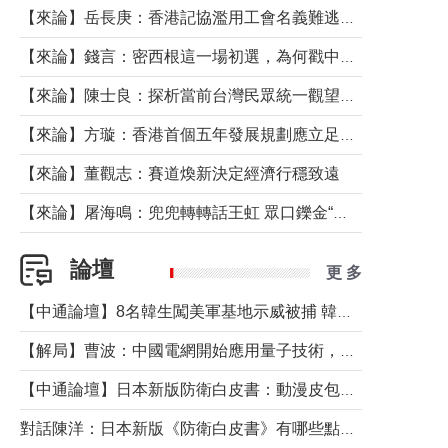
【來論】岳長庚：香港記協濫用工會名義難逃法律制裁
【來論】錢言：密西根這一場初選，為何戳中了兩黨最痛的神經？
【來論】陳士良：探析當前台灣民眾統一觀望心態的深層成因
【來論】方璇：香港首個五年發展規劃應立足民生務實前行
【來論】董觀志：賽道煥新決定經濟行穩致遠
【來論】屠海鳴：兜兜轉轉話王虹 眾口鑠金“一邊倒”
論壇
更 多
【中通論壇】8名韓生闖美軍基地示威被捕 韓國年輕人反美情緒從何而來？
【解局】曹波：中國電網開始應用量子技術，以後會不再停電嗎？
【中通論壇】日本新版防衛白皮書：動漫皮包藏不住軍國野心
對話陳洋：日本新版《防衛白皮書》有哪些點值得警惕？