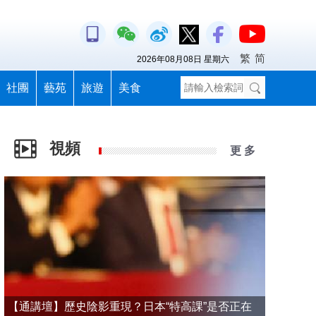
繁
简
2026年08月08日 星期六
社團
藝苑
旅遊
美食
視頻
更 多
【通講壇】歷史陰影重現？日本“特高課”是否正在