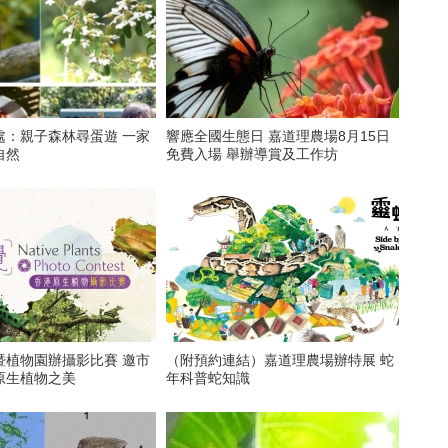
：親子森林尋蛋遊 一家
響應全國生態日 嘉道理農場8月15日
自然
免費入場 舉辦導賞及工作坊
暨植物園辦攝影比賽 邀市
（附預約連結）嘉道理農場辦特展 蛇
原生植物之美
年科普蛇知識