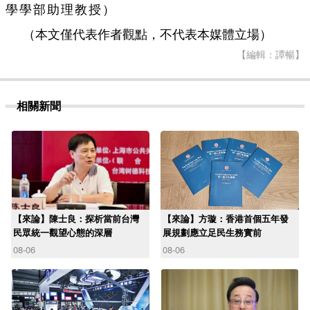
學學部助理教授）
（本文僅代表作者觀點，不代表本媒體立場）
【編輯：譚暢】
相關新聞
【來論】陳士良：探析當前台灣
【來論】方璇：香港首個五年發
民眾統一觀望心態的深層
展規劃應立足民生務實前
08-06
08-06