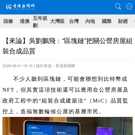
五年規
頭條
港澳
大灣區
台灣
內地
國際
財經
劃
【來論】吳劉鵬飛：“區塊鏈”把關公營房屋組
裝合成品質
2026-06-01 15:16 | 稿件來源：香港新聞網
不少人聽到區塊鏈，可能會聯想到比特幣或
NFT，但其實這項技術還可以應用在公營房屋及
政府工程中的“組裝合成建築法”（MiC）品質監
控上，造福無數輪候公屋的基層市民。