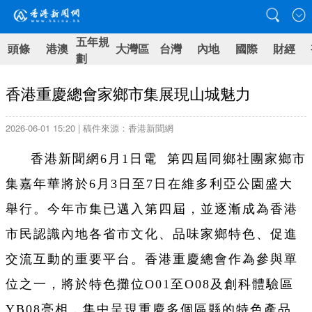
五年規
頭條
港澳
大灣區
台灣
內地
國際
財經
劃
香港重慶總會家鄉市集展現山城魅力
2026-06-01 15:20 | 稿件來源：香港新聞網
香港新聞網6月1日電 第四屆同鄉社團家鄉市
集嘉年華將於6月3日至7日在維多利亞公園盛大
舉行。今年市集已邁入第四屆，並逐漸成為香港
市民認識內地各省市文化、品味家鄉特色、促進
交流互動的重要平台。香港重慶總會作為參與單
位之一，將於特色攤位O01至O08及創科體驗區
YB08亮相，集中呈現重慶多個區縣的特色產品、