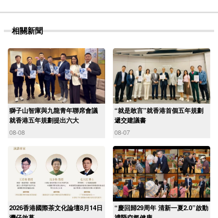
相關新聞
獅子山智庫與九龍青年聯席會議
“就是敢言”就香港首個五年規劃
就香港五年規劃提出六大
遞交建議書
08-08
08-07
2026香港國際茶文化論壇8月14日
“慶回歸29周年 清新一夏2.0”啟動
灣仔啟幕
禮暨空氣健康