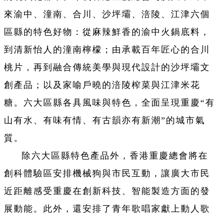
來渝中、潼南、合川、沙坪壩、涪陵、江津六個
區縣的特色好物：從麻辣鮮香的渝中火鍋底料，
到清新怡人的潼南檸檬；由承載百年匠心的合川
桃片，再到融合傳統美學與現代設計的沙坪壩文
創產品；以及家喻戶曉的涪陵榨菜與江津米花
糖。六大區縣各具風味與特色，全面呈現重慶“有
山有水、有味有情、有古韻亦有新潮”的城市氣
質。
除六大區縣特色產品外，香港重慶總會將在
創科體驗區安排機械狗與市民互動，讓廣大市民
近距離感受重慶在創新科技、智能製造方面的發
展動能。此外，還安排了青年歌唱家獻上動人歌