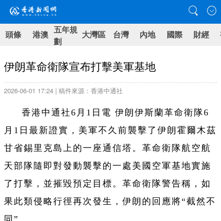
五年規
頭條
港澳
大灣區
台灣
內地
國際
財經
劃
伊朗革命衛隊宣布打擊美軍基地
2026-06-01 17:24 | 稿件來源：香港中通社
香港中通社6月1日電 伊朗伊斯蘭革命衛隊6
月1日最新證實，美軍不久前襲擊了伊朗霍爾木茲
甘省錫里克島上的一座通信塔。革命衛隊航空航
天部隊隨即對發動襲擊的一處美國空軍基地實施
了打擊，並摧毀預定目標。革命衛隊警告稱，如
果此類侵略行徑再次發生，伊朗的回應將“截然不
同”。