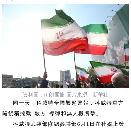
資料圖：伊朗國旗 圖片來源：新華社
同一天，科威特全國響起警報，科威特軍方
隨後稱攔截“敵方”導彈和無人機襲擊。
科威特武裝部隊總參謀部6月1日在社媒上發