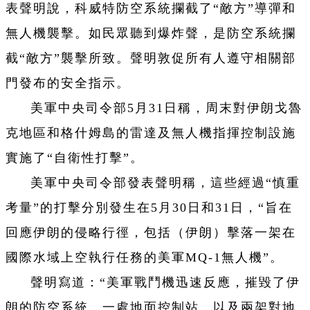
表聲明說，科威特防空系統攔截了“敵方”導彈和
無人機襲擊。如民眾聽到爆炸聲，是防空系統攔
截“敵方”襲擊所致。聲明敦促所有人遵守相關部
門發布的安全指示。
美軍中央司令部5月31日稱，周末對伊朗戈魯
克地區和格什姆島的雷達及無人機指揮控制設施
實施了“自衛性打擊”。
美軍中央司令部發表聲明稱，這些經過“慎重
考量”的打擊分別發生在5月30日和31日，“旨在
回應伊朗的侵略行徑，包括（伊朗）擊落一架在
國際水域上空執行任務的美軍MQ-1無人機”。
聲明寫道：“美軍戰鬥機迅速反應，摧毀了伊
朗的防空系統、一處地面控制站，以及兩架對地