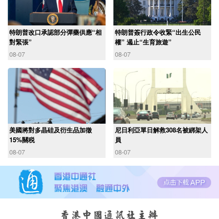
特朗普改口承認部分彈藥供應“相
特朗普簽行政令收緊“出生公民
對緊張”
權” 遏止“生育旅遊”
08-07
08-07
美國將對多晶硅及衍生品加徵
尼日利亞單日解救308名被綁架人
15%關税
員
08-07
08-07