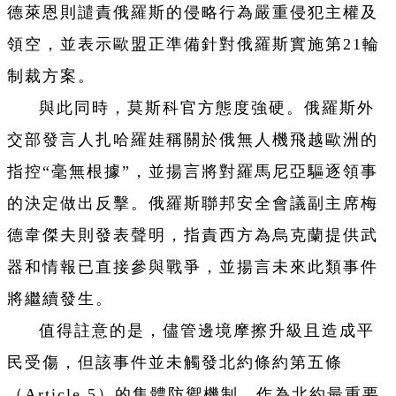
德萊恩則譴責俄羅斯的侵略行為嚴重侵犯主權及
領空，並表示歐盟正準備針對俄羅斯實施第21輪
制裁方案。
與此同時，莫斯科官方態度強硬。俄羅斯外
交部發言人扎哈羅娃稱關於俄無人機飛越歐洲的
指控“毫無根據”，並揚言將對羅馬尼亞驅逐領事
的決定做出反擊。俄羅斯聯邦安全會議副主席梅
德韋傑夫則發表聲明，指責西方為烏克蘭提供武
器和情報已直接參與戰爭，並揚言未來此類事件
將繼續發生。
值得註意的是，儘管邊境摩擦升級且造成平
民受傷，但該事件並未觸發北約條約第五條
（Article 5）的集體防禦機制。作為北約最重要