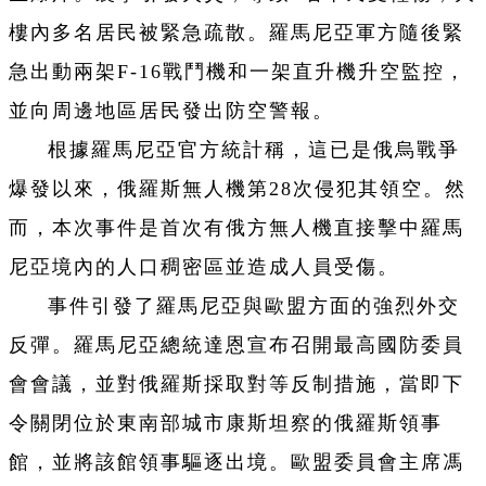
樓內多名居民被緊急疏散。羅馬尼亞軍方隨後緊
急出動兩架F-16戰鬥機和一架直升機升空監控，
並向周邊地區居民發出防空警報。
根據羅馬尼亞官方統計稱，這已是俄烏戰爭
爆發以來，俄羅斯無人機第28次侵犯其領空。然
而，本次事件是首次有俄方無人機直接擊中羅馬
尼亞境內的人口稠密區並造成人員受傷。
事件引發了羅馬尼亞與歐盟方面的強烈外交
反彈。羅馬尼亞總統達恩宣布召開最高國防委員
會會議，並對俄羅斯採取對等反制措施，當即下
令關閉位於東南部城市康斯坦察的俄羅斯領事
館，並將該館領事驅逐出境。歐盟委員會主席馮