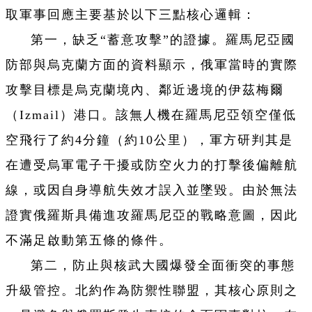
取軍事回應主要基於以下三點核心邏輯：
第一，缺乏“蓄意攻擊”的證據。羅馬尼亞國
防部與烏克蘭方面的資料顯示，俄軍當時的實際
攻擊目標是烏克蘭境內、鄰近邊境的伊茲梅爾
（Izmail）港口。該無人機在羅馬尼亞領空僅低
空飛行了約4分鐘（約10公里），軍方研判其是
在遭受烏軍電子干擾或防空火力的打擊後偏離航
線，或因自身導航失效才誤入並墜毀。由於無法
證實俄羅斯具備進攻羅馬尼亞的戰略意圖，因此
不滿足啟動第五條的條件。
第二，防止與核武大國爆發全面衝突的事態
升級管控。北約作為防禦性聯盟，其核心原則之