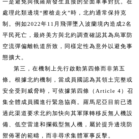
一是避免與俄羅斯發生直接的全面軍事對抗。在
處理此類邊境“擦槍走火”時，北約通常保持克
制。例如2022年11月飛彈墜入波蘭境內造成2名
平民死亡，最終美方與北約調查確認其為烏軍防
空流彈偏離軌道所致，同樣定性為意外以避免事
態擴大。
第三，在機制上先行啟動第四條而非第五
條。根據北約機制，當成員國認為其領土完整或
安全受到威脅時，可依據第四條（Article 4）召
集全體成員國進行緊急協商。羅馬尼亞目前已透
過此渠道要求北約加快向其軍隊轉移反無人機設
備、低空雷達和攔截型無人機，屬於提升邊境防
禦佈署的範疇，而非尋求集體軍事反擊。