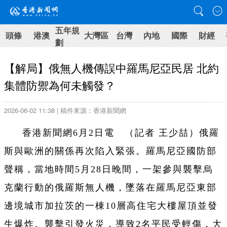
五年規
頭條
港澳
大灣區
台灣
內地
國際
財經
劃
【解局】俄無人機傳誤中羅馬尼亞民居 北約
集體防禦為何未觸發？
2026-06-02 11:38 | 稿件來源：香港新聞網
香港新聞網6月2日電 （記者 王少喆）俄羅
斯與歐洲的關係再次陷入緊張。羅馬尼亞國防部
聲稱，當地時間5月28日晚間，一架參與襲擊烏
克蘭行動的俄羅斯無人機，墜落在羅馬尼亞東部
邊境城市加拉茨的一棟10層高住宅大樓屋頂並發
生爆炸。襲擊引發火災，導致2名平民受輕傷，大