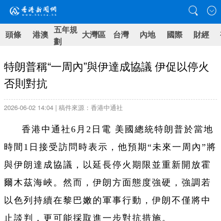
五年規
頭條
港澳
大灣區
台灣
內地
國際
財經
劃
特朗普稱“一周內”與伊達成協議 伊促以停火
否則對抗
2026-06-02 14:04 | 稿件來源：香港中通社
香港中通社6月2日電 美國總統特朗普於當地
時間1日接受訪問時表示，他預期“未來一周內”將
與伊朗達成協議，以延長停火期限並重新開放霍
爾木茲海峽。然而，伊朗方面態度強硬，強調若
以色列持續在黎巴嫩的軍事行動，伊朗不僅將中
止談判，更可能採取進一步對抗措施。