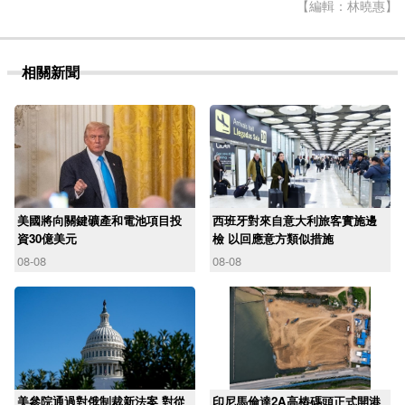
【編輯：林曉惠】
相關新聞
美國將向關鍵礦產和電池項目投
西班牙對來自意大利旅客實施邊
資30億美元
檢 以回應意方類似措施
08-08
08-08
美參院通過對俄制裁新法案 對從
印尼馬倫達2A高樁碼頭正式開港