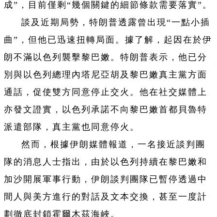
成”，目前僅剩“幾個關鍵的細節條款需要落實”。
談及近期局勢，特朗普透露曾出現“一點小插
曲”，但他已迅速扭轉局面。據了解，起因在於伊
朗不滿以色列襲擊黎巴嫩。特朗普表示，他已分
別與以色列總理內塔尼亞胡及黎巴嫩真主黨方面
通話，促使雙方同意停止交火。他在社交媒體上
亦發文證實，以色列承諾不向黎巴嫩首都貝魯特
派遣部隊，真主黨也同意停火。
然而，根據伊朗媒體報道，一名接近談判團
隊的消息人士指出，由於以色列持續在黎巴嫩和
加沙開展軍事行動，伊朗談判團隊已暫停透過中
間人與美方進行的對話及文本交換，甚至一度計
劃徹底封鎖霍爾木茲海峽。