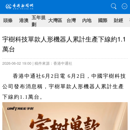
五年規
頭條
港澳
大灣區
台灣
內地
國際
財經
劃
宇樹科技單款人形機器人累計生產下線約1.1
萬台
2026-06-02 19:00 | 稿件來源：香港中通社
香港中通社6月2日電 6月2日，中國宇樹科技
公司發布消息稱，宇樹單款人形機器人累計生產
下線約1.1萬台。