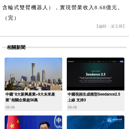
含輪式雙臂機器人），實現營業收入8.68億元。
（完）
【編輯：淩玉輝】
相關新聞
中國“8大新興產業+9大未來產
中國視頻生成模型Seedance2.5
業”相關企業超56萬
上線 支持3
08-08
08-08