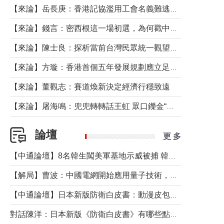
【來論】岳長庚：香港記協濫用工會名義難逃法律制裁
【來論】錢言：密西根這一場初選，為何戳中了兩黨最痛的神經？
【來論】陳士良：探析當前台灣民眾統一觀望心態的深層成因
【來論】方璇：香港首個五年發展規劃應立足民生務實前行
【來論】董觀志：賽道煥新決定經濟行穩致遠
【來論】屠海鳴：兜兜轉轉話王虹 眾口鑠金“一邊倒”
論壇
更 多
【中通論壇】8名韓生闖美軍基地示威被捕 韓國年輕人反美情緒從何而來？
【解局】曹波：中國電網開始應用量子技術，以後會不再停電嗎？
【中通論壇】日本新版防衛白皮書：動漫皮包藏不住軍國野心
對話陳洋：日本新版《防衛白皮書》有哪些點值得警惕？