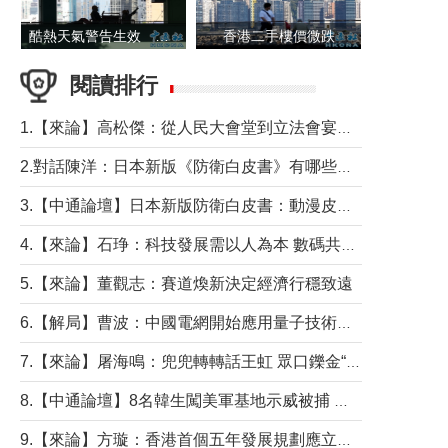
酷熱天氣警告生效 本港高溫持續至下周
香港二手樓價微跌
閱讀排行
1.【來論】高松傑：從人民大會堂到立法會宴會廳——香港管治新範式的完整拼圖
2.對話陳洋：日本新版《防衛白皮書》有哪些點值得警惕？
3.【中通論壇】日本新版防衛白皮書：動漫皮包藏不住軍國野心
4.【來論】石琤：科技發展需以人為本 數碼共融不應讓長者放棄傳統生活方式
5.【來論】董觀志：賽道煥新決定經濟行穩致遠
6.【解局】曹波：中國電網開始應用量子技術，以後會不再停電嗎？
7.【來論】屠海鳴：兜兜轉轉話王虹 眾口鑠金“一邊倒”
8.【中通論壇】8名韓生闖美軍基地示威被捕 韓國年輕人反美情緒從何而來？
9.【來論】方璇：香港首個五年發展規劃應立足民生務實前行