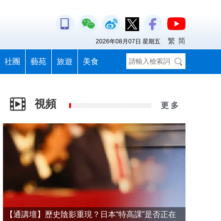
繁
简
2026年08月07日 星期五
社團
藝苑
旅遊
美食
視頻
更 多
【通講壇】歷史陰影重現？日本“特高課”是否正在