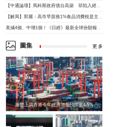
【中通論壇】馬科斯政府債台高築 菲陷入經濟困境與南海對抗惡循環？
【解局】郭麗：高市早苗推1%食品消費稅是主動作為還是被迫“飲鴆止渴”
美減4個、中增1個！《日經》最新全球份額報告透露了什麼？
圖集
更 多
滙豐上調香港今年經濟增長預測至4.5%