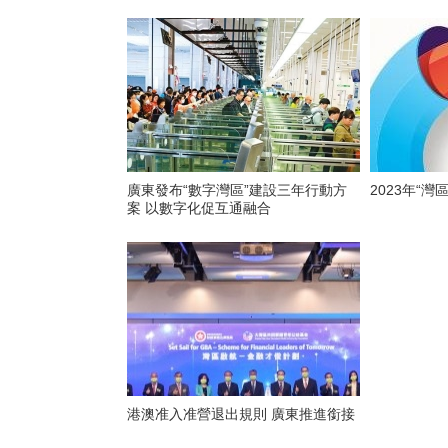
廣東發布“數字灣區”建設三年行動方
2023年“
案 以數字化促互通融合
港澳准入准營退出規則 廣東推進銜接