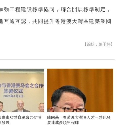
加強工程建設標準協同，聯合開展標準制定，
進互通互認，共同提升粵港澳大灣區建築業國
【編輯：彭玉婷】
與廣東省體育總會共促灣
陳國基：粵港澳大灣區人才一體化發
量發展
展達成多項里程碑