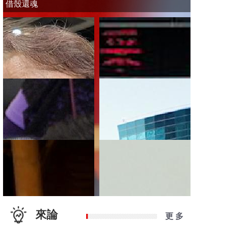
借殼還魂
來論
更 多