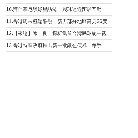
10.拜仁慕尼黑球星訪港 與球迷近距離互動
11.香港周末極端酷熱 新界部分地區高見36度
12.【來論】陳士良：探析當前台灣民眾統一觀望心態的深層成因
13.香港特區政府推出新一批銀色債券 每手1萬元保底息4.25厘