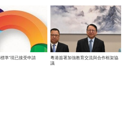
灣區標準”現已接受申請
粵港簽署加強教育交流與合作框架協
議