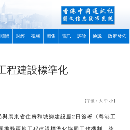
國際
財經
視頻
圖集
電訊
評論
通說
政府發佈
工程建設標準化
【字號：
大
中
小
】
局與廣東省住房和城鄉建設廳2日簽署《粵港工
同推動兩地工程建設標準化協同工作機制，統