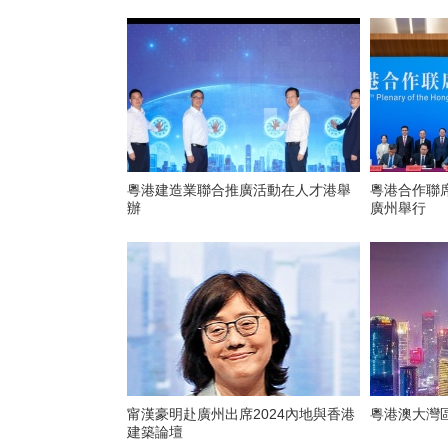
粵港建造業聯合推廣活動在人才港舉
粵港合作聯
辦
廣州舉行
甯漢豪明赴廣州出席2024內地與香港
粵港澳大灣
建築論壇