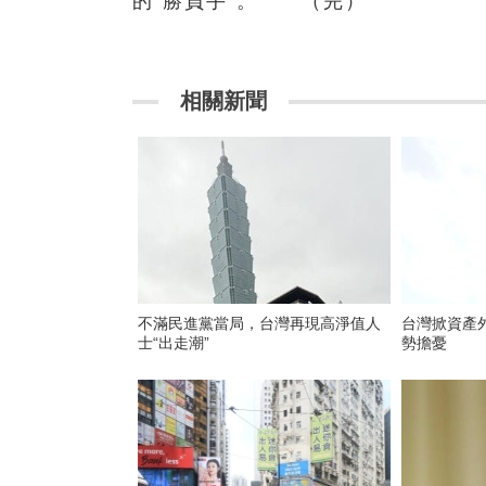
的“勝負手”。 （完）
相關新聞
不滿民進黨當局，台灣再現高淨值人
台灣掀資產
士“出走潮”
勢擔憂