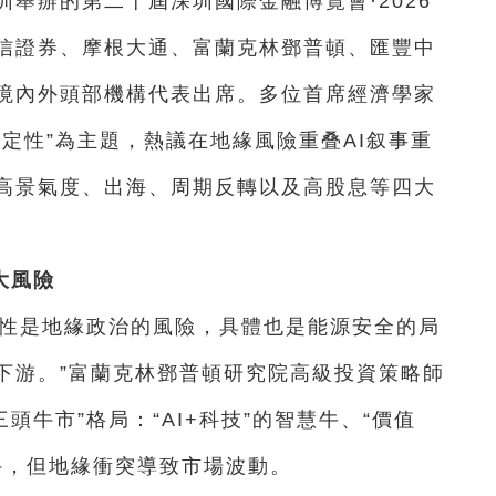
圳舉辦的第二十屆深圳國際金融博覽會·2026
信證券、摩根大通、富蘭克林鄧普頓、匯豐中
境內外頭部機構代表出席。多位首席經濟學家
定性”為主題，熱議在地緣風險重叠AI叙事重
高景氣度、出海、周期反轉以及高股息等四大
大風險
定性是地緣政治的風險，具體也是能源安全的局
下游。”富蘭克林鄧普頓研究院高級投資策略師
頭牛市”格局：“AI+科技”的智慧牛、“價值
革牛，但地緣衝突導致市場波動。