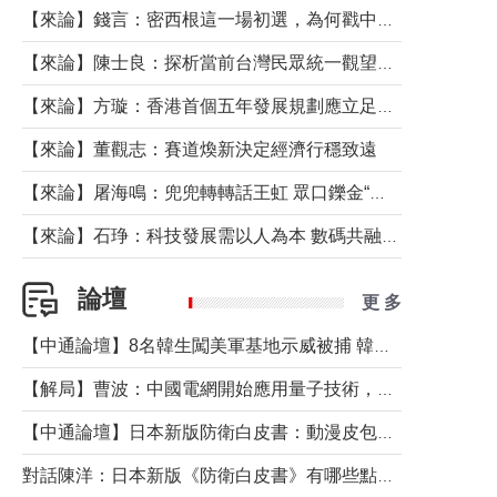
【來論】錢言：密西根這一場初選，為何戳中了兩黨最痛的神經？
【來論】陳士良：探析當前台灣民眾統一觀望心態的深層成因
【來論】方璇：香港首個五年發展規劃應立足民生務實前行
【來論】董觀志：賽道煥新決定經濟行穩致遠
【來論】屠海鳴：兜兜轉轉話王虹 眾口鑠金“一邊倒”
【來論】石琤：科技發展需以人為本 數碼共融不應讓長者放棄傳統生活方式
論壇
更 多
【中通論壇】8名韓生闖美軍基地示威被捕 韓國年輕人反美情緒從何而來？
【解局】曹波：中國電網開始應用量子技術，以後會不再停電嗎？
【中通論壇】日本新版防衛白皮書：動漫皮包藏不住軍國野心
對話陳洋：日本新版《防衛白皮書》有哪些點值得警惕？