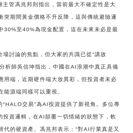
洲主管馮兆邦則指出，當前最大不確定性是大
衝突期間黃金價格不升反降，這與傳統避險邏
30%至40%為現金配置，這在未來未必是最
全場討論的焦點，但大家的共識已從“講故
席分析師吳信坤指出，中國在AI浪潮中真正具備
應用端，近期硬件端大放異彩，但投資者未必
在能源端同樣可以重視。
“HALO交易”為AI投資提供了新視角。多位專
的投資邏輯，在AI顛覆一切情緒的狀態下，軟
替代的硬資產。馮兆邦表示：“對AI行業真是又