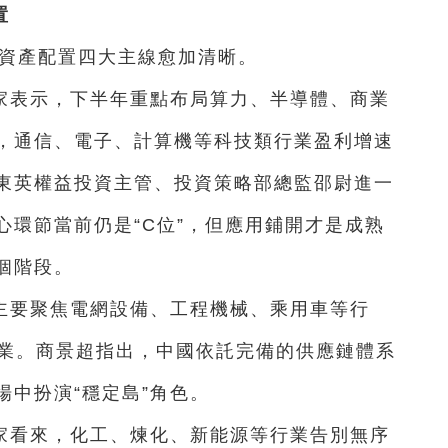
置
年資產配置四大主線愈加清晰。
家表示，下半年重點布局算力、半導體、商業
，通信、電子、計算機等科技類行業盈利增速
東英權益投資主管、投資策略部總監邵尉進一
心環節當前仍是“C位”，但應用鋪開才是成熟
個階段。
主要聚焦電網設備、工程機械、乘用車等行
企業。商景超指出，中國依託完備的供應鏈體系
中扮演“穩定島”角色。
家看來，化工、煉化、新能源等行業告別無序