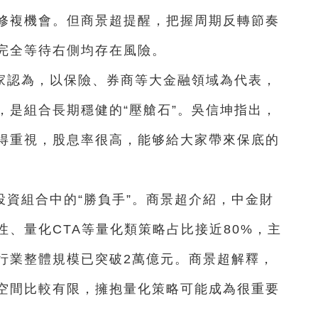
修複機會。但商景超提醒，把握周期反轉節奏
完全等待右側均存在風險。
家認為，以保險、券商等大金融領域為代表，
，是組合長期穩健的“壓艙石”。吳信坤指出，
得重視，股息率很高，能够給大家帶來保底的
資組合中的“勝負手”。商景超介紹，中金財
、量化CTA等量化類策略占比接近80%，主
行業整體規模已突破2萬億元。商景超解釋，
空間比較有限，擁抱量化策略可能成為很重要