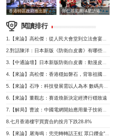
香港特區政府推出新一批銀色債券 每手1萬元保底息4.25厘
拜仁慕尼黑球星訪港 與球迷近距離互動
閱讀排行
1.【來論】高松傑：從人民大會堂到立法會宴會廳——香港管治新範式的完整拼圖
2.對話陳洋：日本新版《防衛白皮書》有哪些點值得警惕？
3.【中通論壇】日本新版防衛白皮書：動漫皮包藏不住軍國野心
4.【來論】高松傑：香港穩如磐石，背靠祖國才是真正的“終極護城河”
5.【來論】石琤：科技發展需以人為本 數碼共融不應讓長者放棄傳統生活方式
6.【來論】董觀志：賽道煥新決定經濟行穩致遠
7.【解局】曹波：中國電網開始應用量子技術，以後會不再停電嗎？
8.七月香港樓宇買賣合約按月下跌28.8%
9.【來論】屠海鳴：兜兜轉轉話王虹 眾口鑠金“一邊倒”