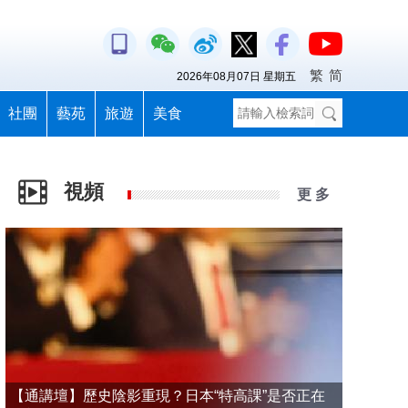
繁
简
2026年08月07日 星期五
社團
藝苑
旅遊
美食
視頻
更 多
【通講壇】歷史陰影重現？日本“特高課”是否正在