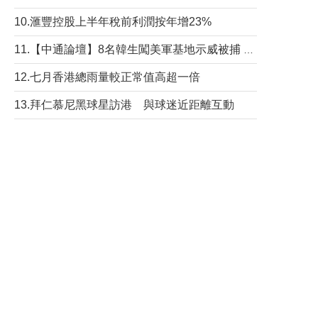
10.滙豐控股上半年稅前利潤按年增23%
11.【中通論壇】8名韓生闖美軍基地示威被捕 韓國年輕人反美情緒從何而來？
12.七月香港總雨量較正常值高超一倍
13.拜仁慕尼黑球星訪港 與球迷近距離互動