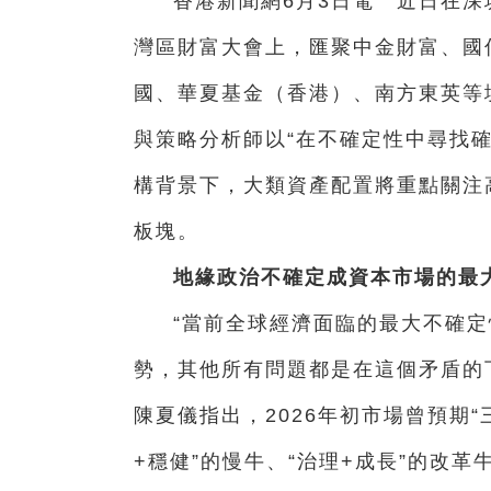
香港新聞網6月3日電 近日在深
灣區財富大會上，匯聚中金財富、國
國、華夏基金（香港）、南方東英等
與策略分析師以“在不確定性中尋找確
構背景下，大類資產配置將重點關注
板塊。
地緣政治不確定成資本市場的最
“當前全球經濟面臨的最大不確
勢，其他所有問題都是在這個矛盾的
陳夏儀指出，2026年初市場曾預期“三
+穩健”的慢牛、“治理+成長”的改