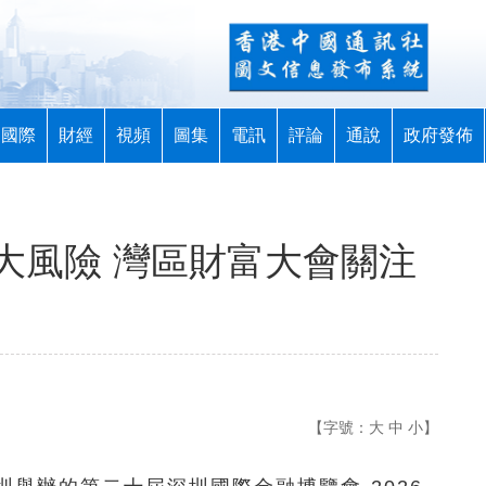
國際
財經
視頻
圖集
電訊
評論
通說
政府發佈
大風險 灣區財富大會關注
【字號：
大
中
小
】