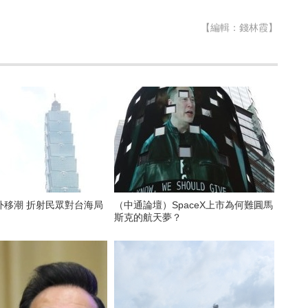
【編輯：錢林霞】
外移潮 折射民眾對台海局
（中通論壇）SpaceX上市為何難圓馬
斯克的航天夢？