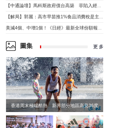
【中通論壇】馬科斯政府債台高築 菲陷入經濟困境與南海對抗惡循環？
【解局】郭麗：高市早苗推1%食品消費稅是主動作為還是被迫“飲鴆止渴”
美減4個、中增1個！《日經》最新全球份額報告透露了什麼？
圖集
更 多
香港周末極端酷熱 新界部分地區高見36度