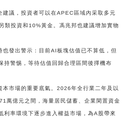
全建議，投資者可以在APEC區域內采取多元
另類投資和10%黃金。馮兆邦也建議增加實物
時也發出警示：目前AI板塊估值已不算低，但
保持警惕，等待估值回歸合理區間後擇機布
本市場的重要底氣。2026年全行業二年及以
71萬億元之間，海量居民儲蓄、企業閑置資金
低利率環境下逐步進入權益市場，為A股帶來