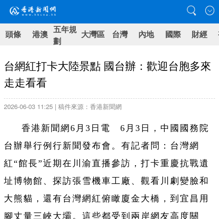
五年規
頭條
港澳
大灣區
台灣
內地
國際
財經
劃
台網紅打卡大陸景點 國台辦：歡迎台胞多來
走走看看
2026-06-03 11:25 | 稿件來源：香港新聞網
香港新聞網6月3日電 6月3日，中國國務院
台辦舉行例行新聞發布會。有記者問：台灣網
紅“館長”近期在川渝直播參訪，打卡重慶抗戰遺
址博物館、探訪張雪機車工廠、觀看川劇變臉和
大熊貓，還有台灣網紅俯瞰廈金大橋，到宜昌用
腳丈量三峽大壩。這些都受到兩岸網友高度關