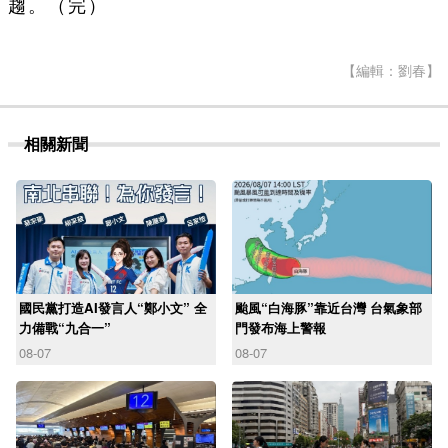
趨。（完）
【編輯：劉春】
相關新聞
國民黨打造AI發言人“鄭小文” 全
颱風“白海豚”靠近台灣 台氣象部
力備戰“九合一”
門發布海上警報
08-07
08-07