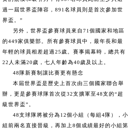
過一屆世界盃陣容，891名球員則是首次參加世
界盃。”
另外，世界盃參賽球員來自71個國家和地區
的449家俱樂部。所有參賽球員中，最年長和最
年輕的球員相差超過25歲。賽事揭幕時，總共有
22人未滿20歲，七人年齡為40歲及以上。
48隊新賽制讓比賽更有懸念
本屆世界盃是歷史上首次由三個國家聯合舉
辦，更是參賽球隊首次從32支擴軍至48支的“超
級世界盃”。
48支球隊將被分為12個小組（每組4隊），小
組前兩名直接晉級，再加上8個成績最好的小組第