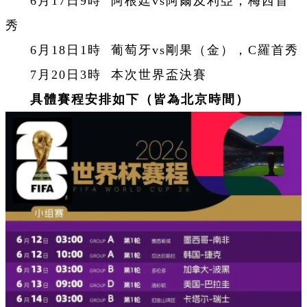
6月17日9時 阿根廷vs阿爾及利亞，梅西首
秀
6月18日1時 葡萄牙vs剛果（金），C羅首秀
7月20日3時 本次世界盃決賽
具體賽程安排如下（皆為北京時間）