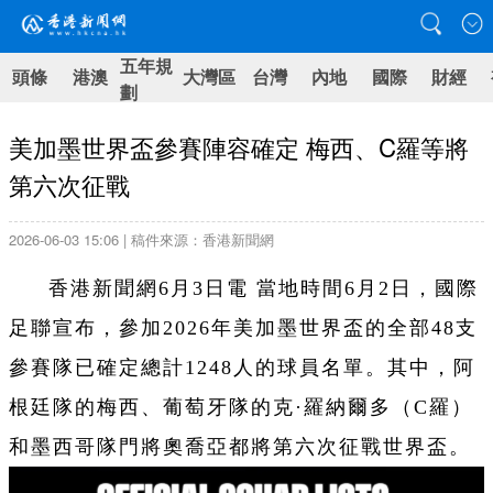
五年規
頭條
港澳
大灣區
台灣
內地
國際
財經
劃
美加墨世界盃參賽陣容確定 梅西、C羅等將
第六次征戰
2026-06-03 15:06 | 稿件來源：香港新聞網
香港新聞網6月3日電 當地時間6月2日，國際
足聯宣布，參加2026年美加墨世界盃的全部48支
參賽隊已確定總計1248人的球員名單。其中，阿
根廷隊的梅西、葡萄牙隊的克·羅納爾多（C羅）
和墨西哥隊門將奧喬亞都將第六次征戰世界盃。