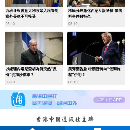
西班牙報復意大利收緊入境管制
移民分歧激化西意互設邊檢 學者
意外長稱不可接受
料事件難持久
08-10
08-10
以總理內塔尼亞胡為何突然“反
美彈藥告急 特朗普轉向“低調施
悔”從加沙撤軍？
壓”伊朗？
08-10
08-10