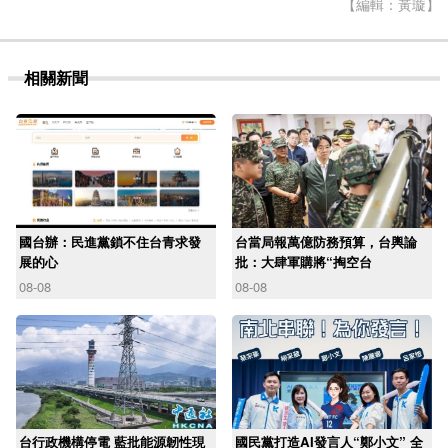
【編輯：黃璇】
相關新聞
國台辦：民進黨鎖不住台青求發
台當局報萬億防務預算，台輿論
展的心
批：大肆軍購將“掏空台
08-08
08-08
台行政機構停電 藍批能源韌性現
國民黨打造AI發言人“鄭小文” 全