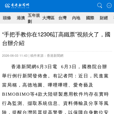
五年規
頭條
港澳
大灣區
台灣
內地
國際
財經
劃
“手把手教你在12306訂高鐵票”視頻火了，國
台辦介紹
2026-06-03 11:43 | 稿件來源：香港新聞網
香港新聞網6月3日電 6月3日，國務院台辦
舉行例行新聞發佈會。有記者問：近日，民進黨
當局稱，高德地圖、嗶哩嗶哩、愛奇藝及
BIMOBIMO等4款大陸研製應用軟件均存在實時
行為監測、擷取系統信息、資料傳輸及分享等風
險，提醒台灣民眾提高警覺，以保障自身數位安