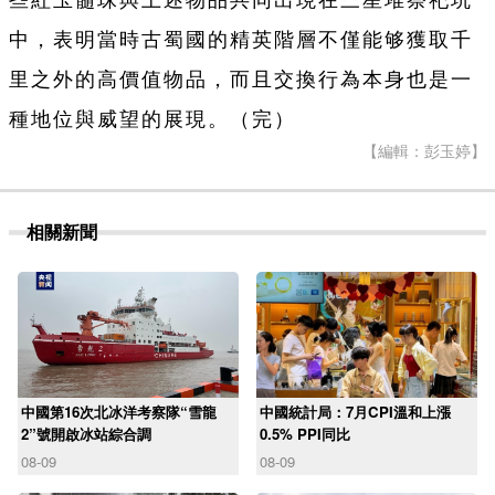
中，表明當時古蜀國的精英階層不僅能够獲取千
里之外的高價值物品，而且交換行為本身也是一
種地位與威望的展現。（完）
【編輯：彭玉婷】
相關新聞
中國第16次北冰洋考察隊“雪龍
中國統計局：7月CPI溫和上漲
2”號開啟冰站綜合調
0.5% PPI同比
08-09
08-09