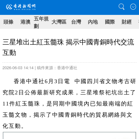
五年規
頭條
港澳
大灣區
台灣
內地
國際
財經
劃
三星堆出土紅玉髓珠 揭示中國青銅時代交流
互動
2026-06-03 14:14 | 稿件來源：香港中通社
香港中通社6月3日電 中國四川省文物考古研
究院2日公佈最新研究成果，三星堆祭祀坑出土了
11件紅玉髓珠，是同期中國境內已知最南端的紅
玉髓文物，揭示了中國青銅時代的貿易網絡與文
化互動。