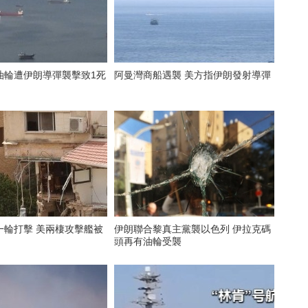
油輪遭伊朗導彈襲擊致1死
阿曼灣商船遇襲 美方指伊朗發射導彈
一輪打擊 美兩棲攻擊艦被
伊朗聯合黎真主黨襲以色列 伊拉克碼
頭再有油輪受襲