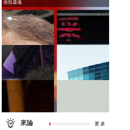
借殼還魂
來論
更 多