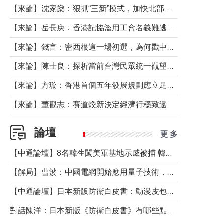
【來論】沈家燊：狠抓“三新”模式，加快北部都會區建設
【來論】岳長庚：香港記協濫用工會名義難逃法律制裁
【來論】錢言：密西根這一場初選，為何戳中了兩黨最痛的神經？
【來論】陳士良：探析當前台灣民眾統一觀望心態的深層成因
【來論】方璇：香港首個五年發展規劃應立足民生務實前行
【來論】董觀志：賽道煥新決定經濟行穩致遠
論壇
更 多
【中通論壇】8名韓生闖美軍基地示威被捕 韓國年輕人反美情緒從何而來？
【解局】曹波：中國電網開始應用量子技術，以後會不再停電嗎？
【中通論壇】日本新版防衛白皮書：動漫皮包藏不住軍國野心
對話陳洋：日本新版《防衛白皮書》有哪些點值得警惕？