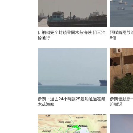
伊朗稱完全封鎖霍爾木茲海峽 阻三油
阿聯酋兩艘
輪通行
8傷
伊朗：過去24小時讓25艘船通過霍爾
伊朗發動新
木茲海峽
迫撤退