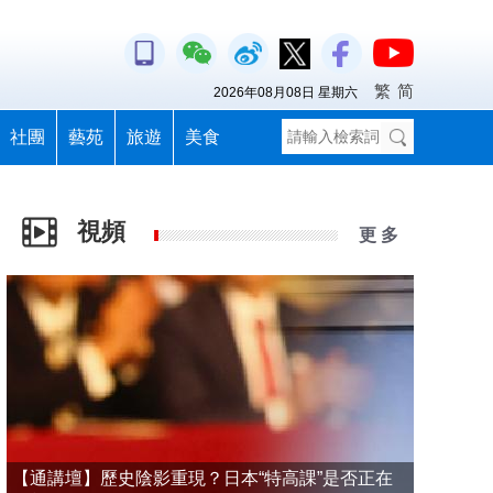
繁
简
2026年08月08日 星期六
社團
藝苑
旅遊
美食
視頻
更 多
【通講壇】歷史陰影重現？日本“特高課”是否正在