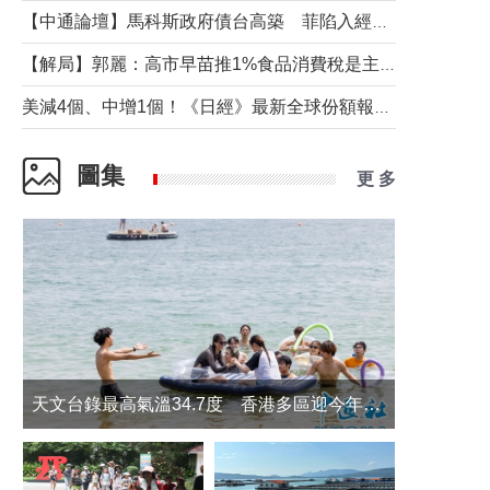
【中通論壇】馬科斯政府債台高築 菲陷入經濟困境與南海對抗惡循環？
【解局】郭麗：高市早苗推1%食品消費稅是主動作為還是被迫“飲鴆止渴”
美減4個、中增1個！《日經》最新全球份額報告透露了什麼？
圖集
更 多
天文台錄最高氣溫34.7度 香港多區迎今年最熱一天