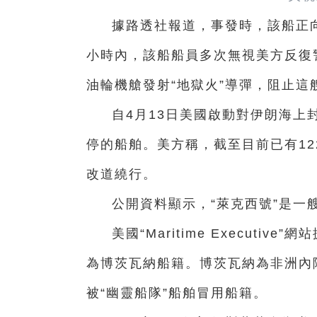
據路透社報道，事發時，該船正
小時內，該船船員多次無視美方反復
油輪機艙發射“地獄火”導彈，阻止這
自4月13日美國啟動對伊朗海上
停的船舶。美方稱，截至目前已有1
改道繞行。
公開資料顯示，“萊克西號”是一艘
美國“Maritime Executi
為博茨瓦納船籍。博茨瓦納為非洲內
被“幽靈船隊”船舶冒用船籍。