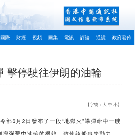
國際
財經
視頻
圖集
電訊
評論
通說
政府發佈
彈 擊停駛往伊朗的油輪
【字號：
大
中
小
】
司令部6月2日發布了一段“地獄火”導彈命中一艘
，稱導彈擊中油輪的機艙，致使該船喪失動力，