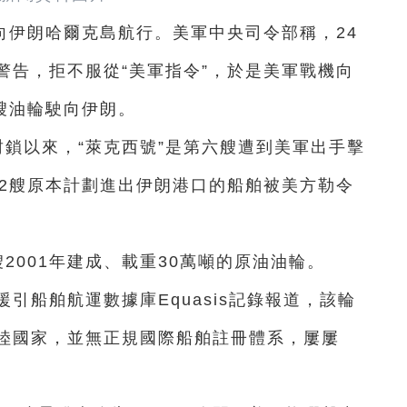
向伊朗哈爾克島航行。美軍中央司令部稱，24
警告，拒不服從“美軍指令”，於是美軍戰機向
艘油輪駛向伊朗。
封鎖以來，“萊克西號”是第六艘遭到美軍出手擊
22艘原本計劃進出伊朗港口的船舶被美方勒令
2001年建成、載重30萬噸的原油油輪。
ve”網站援引船舶航運數據庫Equasis記錄報道，該輪
陸國家，並無正規國際船舶註冊體系，屢屢