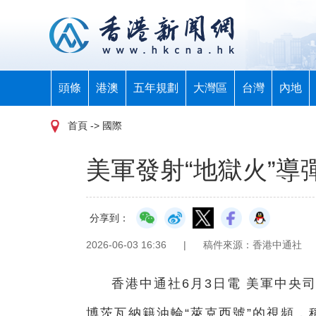
頭條
港澳
五年規劃
大灣區
台灣
內地
首頁
-> 國際
美軍發射“地獄火”導
分享到：
2026-06-03 16:36
|
稿件來源：香港中通社
香港中通社6月3日電 美軍中央
博茨瓦納籍油輪“萊克西號”的視頻