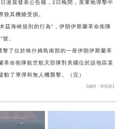
3日凌晨發表公告稱，2日晚間，美軍炮彈擊中
導致其機艙受損。
木茲海峽規則的行為”，伊朗伊斯蘭革命衛隊
”號。
襲擊了位於格什姆島南部的一座伊朗伊斯蘭革
蘭革命衛隊航空航天部隊對美國位於該地區某
發動了導彈和無人機襲擊。（完）
【編輯：林曉惠】