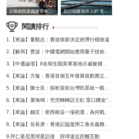
父親節民眾攜家帶眷出遊
探訪福建漁排上的“充電寶”
閱讀排行
1.【來論】董觀志：賽道煥新決定經濟行穩致遠
2.【解局】曹波：中國電網開始應用量子技術，以後會不再停電嗎？
3.【中通論壇】8名韓生闖美軍基地示威被捕 韓國年輕人反美情緒從何而來？
4.【來論】方璇：香港首個五年發展規劃應立足民生務實前行
5.【來論】陳士良：探析當前台灣民眾統一觀望心態的深層成因
6.【來論】屠海鳴：兜兜轉轉話王虹 眾口鑠金“一邊倒”
7.【來論】錢言：密西根這一場初選，為何戳中了兩黨最痛的神經？
8.【來論】岳長庚：香港記協濫用工會名義難逃法律制裁
9.拜仁慕尼黑球星訪港 與球迷近距離互動