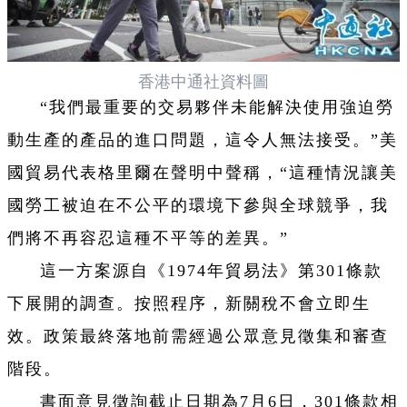
香港中通社資料圖
“我們最重要的交易夥伴未能解決使用強迫勞
動生產的產品的進口問題，這令人無法接受。”美
國貿易代表格里爾在聲明中聲稱，“這種情況讓美
國勞工被迫在不公平的環境下參與全球競爭，我
們將不再容忍這種不平等的差異。”
這一方案源自《1974年貿易法》第301條款
下展開的調查。按照程序，新關稅不會立即生
效。政策最終落地前需經過公眾意見徵集和審查
階段。
書面意見徵詢截止日期為7月6日，301條款相