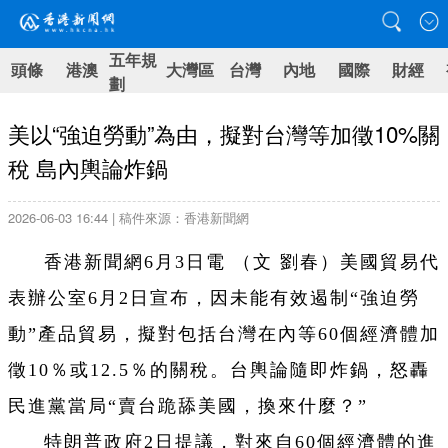
五年規
頭條
港澳
大灣區
台灣
內地
國際
財經
劃
美以“強迫勞動”為由，擬對台灣等加徵10%關
稅 島內輿論炸鍋
2026-06-03 16:44 | 稿件來源：香港新聞網
香港新聞網6月3日電 （文 劉春）美國貿易代
表辦公室6月2日宣布，因未能有效遏制“強迫勞
動”產品貿易，擬對包括台灣在內等60個經濟體加
徵10％或12.5％的關稅。台輿論隨即炸鍋，怒轟
民進黨當局“賣台跪舔美國，換來什麼？”
特朗普政府2日提議，對來自60個經濟體的進