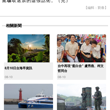
黨騙取選票的虛假話術。（完）
【編輯：劉春】
相關新聞
台中再現“藍白合” 盧秀燕、柯文
8月10日台海早資訊
哲同台
08-10
08-10