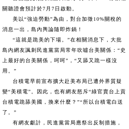
關聽證會預計於7月7日啟動。
美以“強迫勞動”為由，對台加徵10%關稅的
消息一出，島內輿論隨即炸鍋！
“這就是跪美的下場。”在相關消息下，大批
島內網友諷刺民進黨當局常年吹噓台美關係：“史
上最好的台美關係，呵呵”，“又舔又跪一樣沒
用。”
台積電早前宣布擴大赴美布局已遭外界質疑
變“美積電”。因此，也有網友怒斥“綠官賣台上貢
台積電跪舔美國，換來什麼？”“所以台積電白送
了。”
有網友獻計，民進黨當局應祭出反制措施，