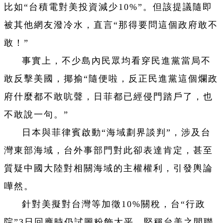
比如“台積電對美投資減少10%”。但該提議隨即
被其他網友潑冷水，直言“那得要問這個政府敢不
敢！”
事實上，不少島內民眾均看穿民進黨當局不
敢反擊美國，揶揄“隨便啦，反正民進黨這個爛政
府什麼都不敢吭聲，日菲都已經侵門踏戶了，也
不敢說一句。”
日本與菲律賓啟動“海域劃界談判”，涉及台
灣東部海域，台外事部門對此卻表達肯定，甚至
質疑中國大陸對相關海域的主權權利，引發輿論
嘩然。
針對美擬對台灣等加徵10%關稅，台“行政
院”3日回應時仍試圖粉飾太平，堅稱台美之間聯