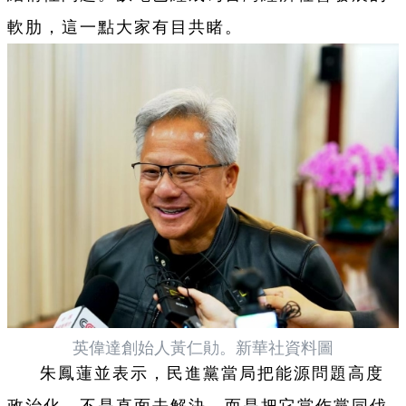
軟肋，這一點大家有目共睹。
英偉達創始人黃仁勛。新華社資料圖
朱鳳蓮並表示，民進黨當局把能源問題高度
政治化，不是直面去解決，而是把它當作黨同伐