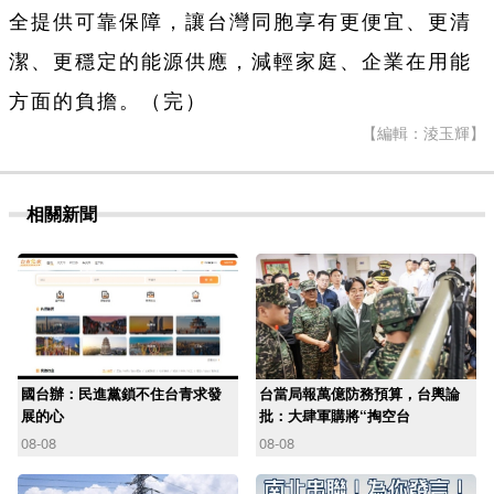
全提供可靠保障，讓台灣同胞享有更便宜、更清
潔、更穩定的能源供應，減輕家庭、企業在用能
方面的負擔。（完）
【編輯：淩玉輝】
相關新聞
國台辦：民進黨鎖不住台青求發
台當局報萬億防務預算，台輿論
展的心
批：大肆軍購將“掏空台
08-08
08-08