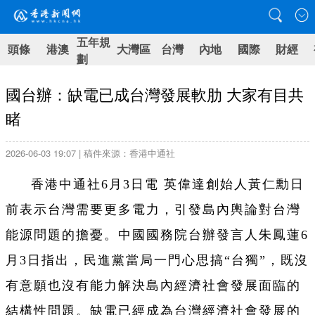
五年規
頭條
港澳
大灣區
台灣
內地
國際
財經
劃
國台辦：缺電已成台灣發展軟肋 大家有目共
睹
2026-06-03 19:07 | 稿件來源：香港中通社
香港中通社6月3日電 英偉達創始人黃仁勳日
前表示台灣需要更多電力，引發島內輿論對台灣
能源問題的擔憂。中國國務院台辦發言人朱鳳蓮6
月3日指出，民進黨當局一門心思搞“台獨”，既沒
有意願也沒有能力解決島內經濟社會發展面臨的
結構性問題。缺電已經成為台灣經濟社會發展的