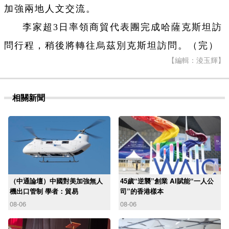
加強兩地人文交流。
李家超3日率領商貿代表團完成哈薩克斯坦訪
問行程，稍後將轉往烏茲別克斯坦訪問。（完）
【編輯：淩玉輝】
相關新聞
（中通論壇）中國對美加強無人
45歲“逆襲”創業 AI賦能“一人公
機出口管制 學者：貿易
司”的香港樣本
08-06
08-06