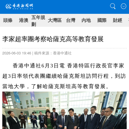
五年規
頭條
港澳
大灣區
台灣
內地
國際
財經
劃
李家超率團考察哈薩克高等教育發展
2026-06-03 19:46 | 稿件來源：香港中通社
香港中通社6月3日電 香港特區行政長官李家
超3日率領代表團繼續哈薩克斯坦訪問行程，到訪
當地大學，了解哈薩克斯坦高等教育發展。