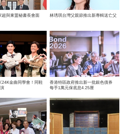
家超與東盟秘書長會面
林琇琪台灣父親節推出新專輯送亡父
《24K金曲同學會！同鞋
香港特區政府推出新一批銀色債券
公演
每手1萬元保底息4.25厘