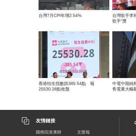
台灣7月CPI年增2.54%
台灣歌手李翊
歌手”獎
香港恒生指數跌385.54點 報
中電中期純利
25530.28點收盤
售電量大幅
友情鏈接
國務院港澳辦
文匯報