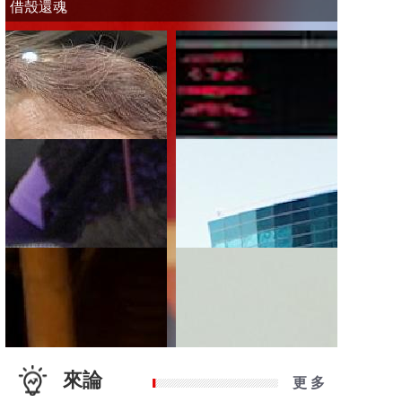
借殼還魂
來論
更 多