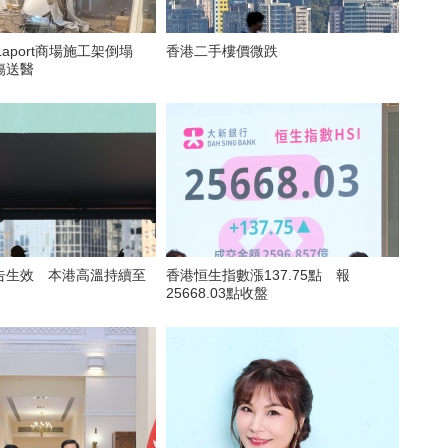
Laport商場施工架倒塌
香港二手樓價微跌
傷送醫
告生效 本港高溫持續至
香港恒生指數漲137.75點 報
25668.03點收盤