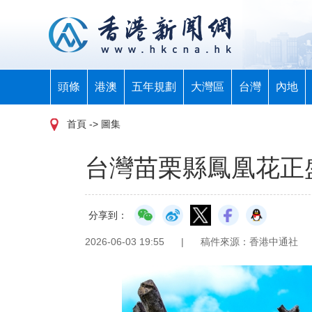
頭條
港澳
五年規劃
大灣區
台灣
內地
首頁
-> 圖集
台灣苗栗縣鳳凰花正
分享到：
2026-06-03 19:55
|
稿件來源：香港中通社