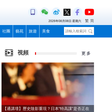
繁
简
2026年08月08日 星期六
社團
藝苑
旅遊
美食
視頻
更 多
【通講壇】歷史陰影重現？日本“特高課”是否正在