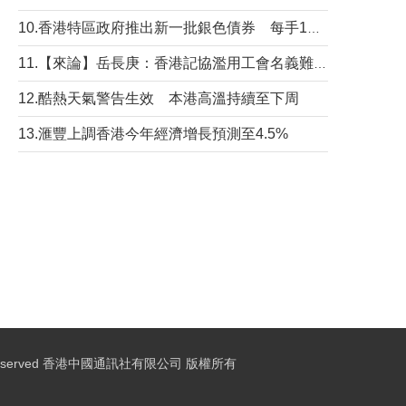
10.香港特區政府推出新一批銀色債券 每手1萬元保底息4.25厘
11.【來論】岳長庚：香港記協濫用工會名義難逃法律制裁
12.酷熱天氣警告生效 本港高溫持續至下周
13.滙豐上調香港今年經濟增長預測至4.5%
ights Reserved 香港中國通訊社有限公司 版權所有