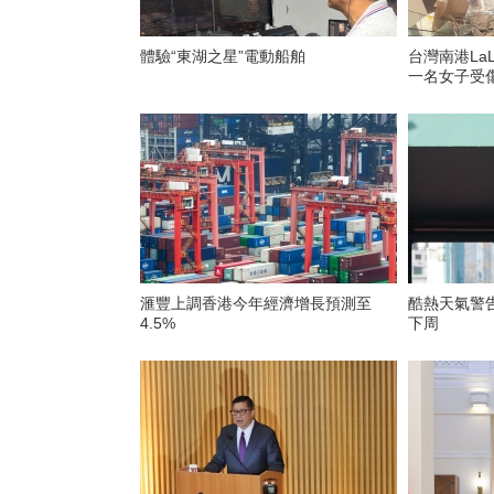
體驗“東湖之星”電動船舶
台灣南港La
一名女子受
滙豐上調香港今年經濟增長預測至
酷熱天氣警
4.5%
下周