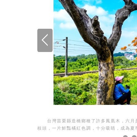
台灣苗栗縣造橋鄉種了許多鳳凰木，六月是
枝頭，一片鮮豔橘紅色調，十分吸睛，成為夏