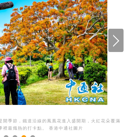
開季節，鐵道沿線的鳳凰花進入盛開期，火紅花朵覆滿
季裡最熾熱的打卡點。 香港中通社圖片