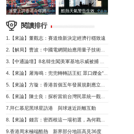
滙豐上調香港今年經濟增長預測至4.5%
酷熱天氣警告生效 本港高溫持續至下周
閱讀排行
1.【來論】董觀志：賽道煥新決定經濟行穩致遠
2.【解局】曹波：中國電網開始應用量子技術，以後會不再停電嗎？
3.【中通論壇】8名韓生闖美軍基地示威被捕 韓國年輕人反美情緒從何而來？
4.【來論】屠海鳴：兜兜轉轉話王虹 眾口鑠金“一邊倒”
5.【來論】方璇：香港首個五年發展規劃應立足民生務實前行
6.【來論】陳士良：探析當前台灣民眾統一觀望心態的深層成因
7.拜仁慕尼黑球星訪港 與球迷近距離互動
8.【來論】錢言：密西根這一場初選，為何戳中了兩黨最痛的神經？
9.香港周末極端酷熱 新界部分地區高見36度