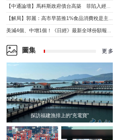
【中通論壇】馬科斯政府債台高築 菲陷入經濟困境與南海對抗惡循環？
【解局】郭麗：高市早苗推1%食品消費稅是主動作為還是被迫“飲鴆止渴”
美減4個、中增1個！《日經》最新全球份額報告透露了什麼？
圖集
更 多
探訪福建漁排上的“充電寶”