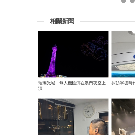
相關新聞
璀璨光城 無人機匯演在澳門夜空上
探訪寧德時
演