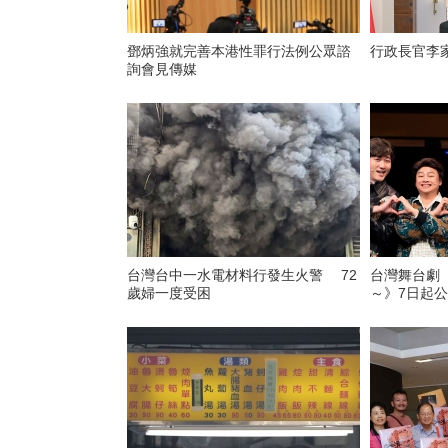
鄧炳強就完善本港性罪行法例公眾諮
行政長官李
詢會見傳媒
台灣台中一水電材料行發生火警 72
台灣舞台劇
歲婦一度受困
～》7日起