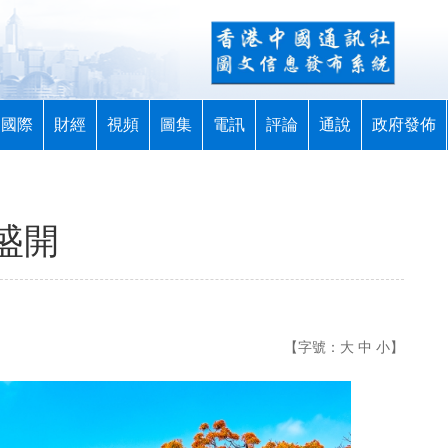
國際
財經
視頻
圖集
電訊
評論
通說
政府發佈
盛開
【字號：
大
中
小
】