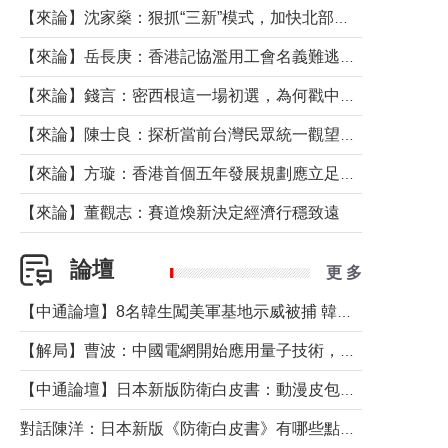
【來論】沈家燊：狠抓“三新”模式，加快北部都會區建設
【來論】岳長庚：香港記協濫用工會名義難逃法律制裁
【來論】錢言：密西根這一場初選，為何戳中了兩黨最痛的神經？
【來論】陳士良：探析當前台灣民眾統一觀望心態的深層成因
【來論】方璇：香港首個五年發展規劃應立足民生務實前行
【來論】董觀志：賽道煥新決定經濟行穩致遠
論壇
更 多
【中通論壇】8名韓生闖美軍基地示威被捕 韓國年輕人反美情緒從何而來？
【解局】曹波：中國電網開始應用量子技術，以後會不再停電嗎？
【中通論壇】日本新版防衛白皮書：動漫皮包藏不住軍國野心
對話陳洋：日本新版《防衛白皮書》有哪些點值得警惕？