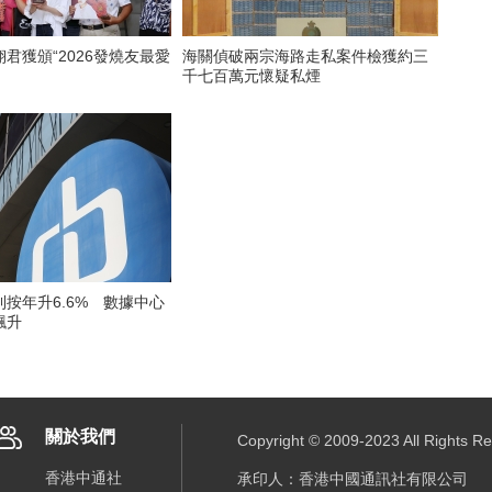
君獲頒“2026發燒友最愛
海關偵破兩宗海路走私案件檢獲約三
千七百萬元懷疑私煙
按年升6.6% 數據中心
飆升
關於我們
Copyright © 2009-2023 All R
香港中通社
承印人：香港中國通訊社有限公司