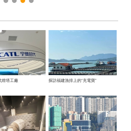
代燈塔工廠
探訪福建漁排上的“充電寶”