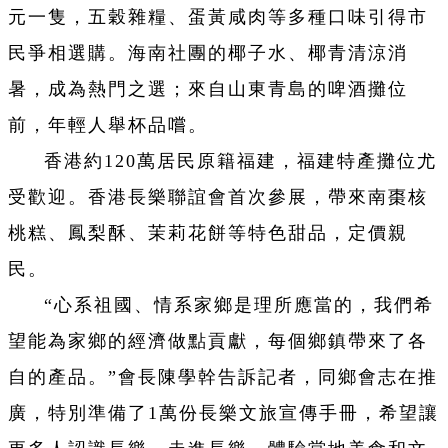
元一隻，五穀雜糧、蛋黃咸肉等多種口味引得市
民爭相選購。海南社團的椰子水、椰青清涼消
暑，成為熱門之選；來自山東青島的啤酒攤位
前，年輕人舉杯品嚐。
香港約120萬居民原籍福建，福建特產攤位尤
受歡迎。香港長樂聯誼會首次參展，帶來南棗核
桃糕、鳳梨酥、茉莉花餅等特色甜品，定價親
民。
“心系祖國、情系家鄉是理所應當的，我們希
望能為家鄉的經濟做點貢獻，每個鄉鎮帶來了各
自的產品。”會長陳學幹告訴記者，同鄉會志在推
廣，特別準備了1萬份長樂文旅宣傳手冊，希望讓