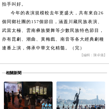
拍手叫好。
今年的表演規模較去年更盛大，共有來自26
個同鄉社團的157個節目，涵蓋川藏民族表演、
武當太極、雲南彝族樂舞等少數民族特色節目，
亦有昆劇、潮曲、黃梅戲、南音等各大經典劇種
連番上演，傳承中華文化精髓。（完）
【編輯：陳卓儀】
相關新聞