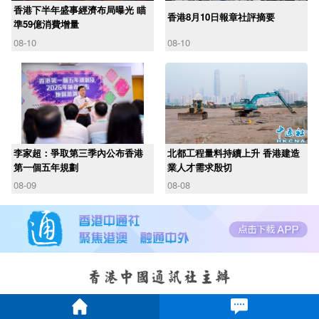
香港下半年盛事經濟布局曝光 瞄
香港8月10日報章社評摘要
準59億消費增量
08-10
08-10
李家超：爭取第三季內公布香港
北都工程量料持續上升 香港建造
第一個五年規劃
業人才需求殷切
08-09
08-08