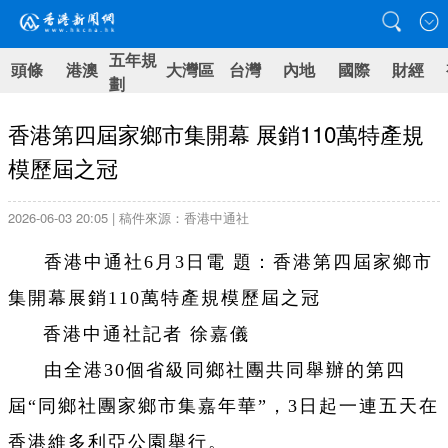
五年規
頭條
港澳
大灣區
台灣
內地
國際
財經
劃
香港第四屆家鄉市集開幕 展銷110萬特產規
模歷屆之冠
2026-06-03 20:05 | 稿件來源：香港中通社
香港中通社6月3日電 題：香港第四屆家鄉市
集開幕展銷110萬特產規模歷屆之冠
香港中通社記者 徐嘉儀
由全港30個省級同鄉社團共同舉辦的第四
屆“同鄉社團家鄉市集嘉年華”，3日起一連五天在
香港維多利亞公園舉行。