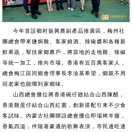
今年首設鄉村振興農副產品推廣區，梅州社
團總會帶來鹽焗雞、客家娘酒、辣椒醬和各種新
鮮果蔬，幫扶家鄉農戶，將當地的走地雞、辣椒
等統一加工，推向市場。香港有近百萬客家人，
總會梅江區同鄉會理事長李淦基希望，鄉親不用
回老家也能嚐到家鄉味。
山西總會攤位將香港碗仔翅結合山西陳醋，
香港雞蛋仔結合山西紅棗，創新搭配引來不少食
客試味。內蒙古社團聯誼總會攤位即場烤羊腿，
香氣四溢，伴隨著豪邁的歌舞表演，市民邊吃邊