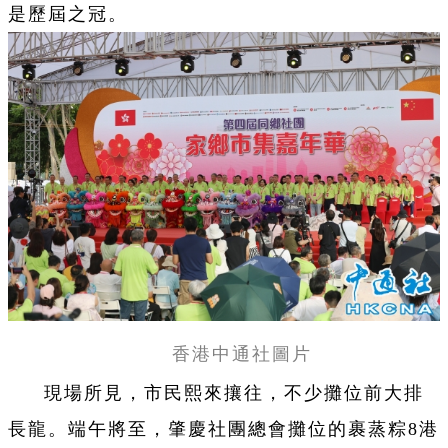
是歷屆之冠。
香港中通社圖片
現場所見，市民熙來攘往，不少攤位前大排
長龍。端午將至，肇慶社團總會攤位的裹蒸粽8港