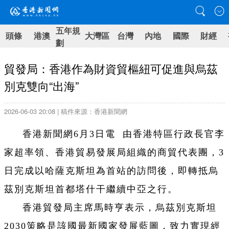
五年規
頭條
港澳
大灣區
台灣
內地
國際
財經
劃
貿發局：香港作為財資貿樞紐可促進與烏茲
別克雙向“出海”
2026-06-03 20:08 | 稿件來源：香港新聞網
香港新聞網6月3日電 由香港特區行政長官李
家超率領、香港貿易發展局組織的商貿代表團，3
日完成以哈薩克斯坦為首站的訪問後，即轉抵烏
茲別克斯坦首都塔什干繼續中亞之行。
香港貿發局主席馬時亨表示，烏茲別克斯坦
2030策略是該國最新國家發展藍圖，致力實現經