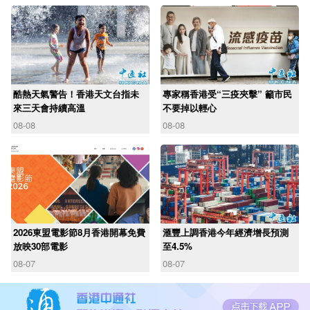
酷熱天氣警告！香港天文台指未
專家稱香港受“三疫夾擊” 籲市民
來三天會持續高溫
不要掉以輕心
08-08
08-08
2026東盟電影節8月香港開幕免費
滙豐上調香港今年經濟增長預測
放映30部電影
至4.5%
08-07
08-07