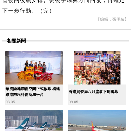
管後的後續安排。要視乎瑞典方面回覆，再確定
下一步行動。（完）
【編輯：張明臻】
相關新聞
華潤隆地潤創空間正式啟幕 構建
香港貿發局八月盛事下周揭幕
維港跨境科創商務平台
08-05
08-05