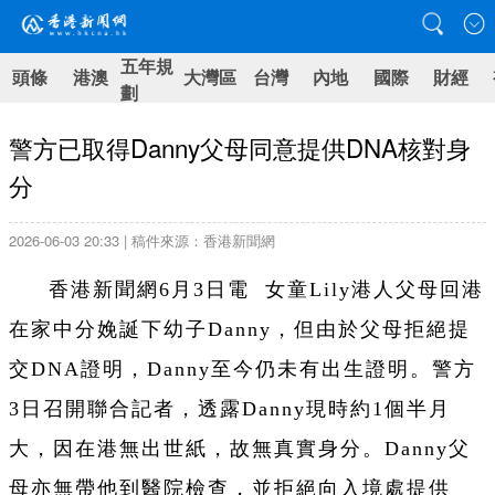
五年規
頭條
港澳
大灣區
台灣
內地
國際
財經
劃
警方已取得Danny父母同意提供DNA核對身
分
2026-06-03 20:33 | 稿件來源：香港新聞網
香港新聞網6月3日電 女童Lily港人父母回港
在家中分娩誕下幼子Danny，但由於父母拒絕提
交DNA證明，Danny至今仍未有出生證明。警方
3日召開聯合記者，透露Danny現時約1個半月
大，因在港無出世紙，故無真實身分。Danny父
母亦無帶他到醫院檢查，並拒絕向入境處提供