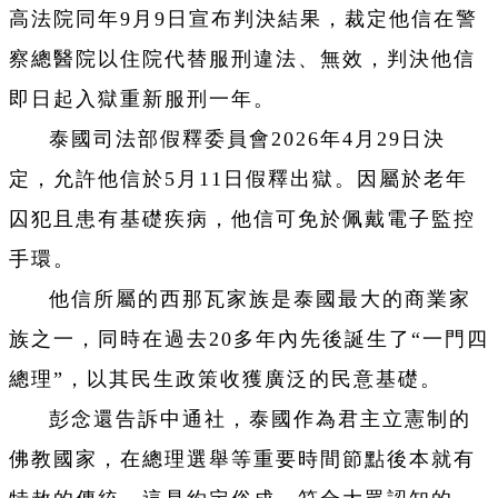
高法院同年9月9日宣布判決結果，裁定他信在警
察總醫院以住院代替服刑違法、無效，判決他信
即日起入獄重新服刑一年。
泰國司法部假釋委員會2026年4月29日決
定，允許他信於5月11日假釋出獄。因屬於老年
囚犯且患有基礎疾病，他信可免於佩戴電子監控
手環。
他信所屬的西那瓦家族是泰國最大的商業家
族之一，同時在過去20多年內先後誕生了“一門四
總理”，以其民生政策收獲廣泛的民意基礎。
彭念還告訴中通社，泰國作為君主立憲制的
佛教國家，在總理選舉等重要時間節點後本就有