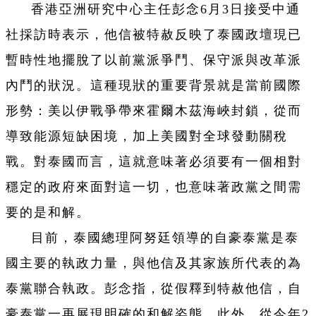
香港亞洲研究中心主任彭念6月3日接受中通
社採訪時表示，他信被特赦反映了泰國政壇現已
暫時性地擺脫了以前黨派爭鬥、保守派與改革派
內鬥的狀況。這種現狀的重要背景就是當前國際
形勢：美以伊戰爭帶來霍爾木茲海峽封鎖，從而
導致能源短缺困境，加上美國對全球發動關稅
戰。對泰國而言，這就意味著必須要有一個相對
穩定的政府來面對這一切，也意味著政黨之間需
要的是和解。
目前，泰國總理阿努廷領導的自豪泰黨是泰
國主要的執政力量，與他信及其家族所代表的為
泰黨聯合執政。彭念指，從假釋到特赦他信，自
豪泰黨一再展現明確的和解姿態。此外，從今年2