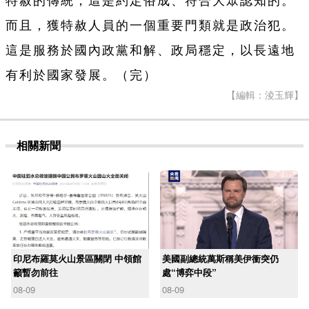
特赦的傳統，這是約定俗成、符合大眾認知的。
而且，獲特赦人員的一個重要門類就是政治犯。
這是服務於國內政黨和解、政局穩定，以長遠地
有利於國家發展。（完）
【編輯：淩玉輝】
相關新聞
印尼布羅莫火山景區關閉 中領館
美國副總統萬斯稱美伊衝突仍
籲暫勿前往
處“博弈中段”
08-09
08-09