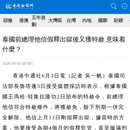
五年規
頭條
港澳
大灣區
台灣
內地
國際
財經
劃
泰國前總理他信假釋出獄後又獲特赦 意味着
什麼？
2026-06-03 20:40 |
香港中通社6月3日電（
記者 吳一帆）
泰國司
法部長魯塔蓬3日接受媒體採訪時表示，根據泰國
國王瑪哈·哇集拉隆功2日頒布的特赦令，前總理
他信符合特赦條件，將獲赦免，餘下刑期一併完
全解除。他信上月11日剛假釋出獄，據當時的方
案，他要接受為期4個月的假釋監管，直至服滿刑