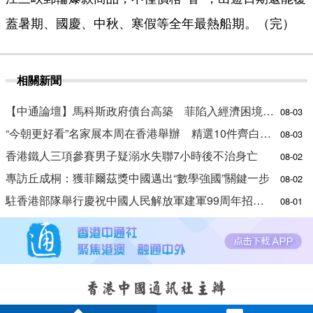
蓋暑期、國慶、中秋、寒假等全年最熱船期。（完）
相關新聞
【中通論壇】馬科斯政府債台高築 菲陷入經濟困境與南海對抗惡循環？
08-03
“今朝更好看”名家展本周在香港舉辦 精選10件齊白石作品
08-03
香港鐵人三項參賽男子疑溺水失聯7小時後不治身亡
08-02
專訪丘成桐：獲菲爾茲獎中國邁出“數學強國”關鍵一步
08-02
駐香港部隊舉行慶祝中國人民解放軍建軍99周年招待會
08-01