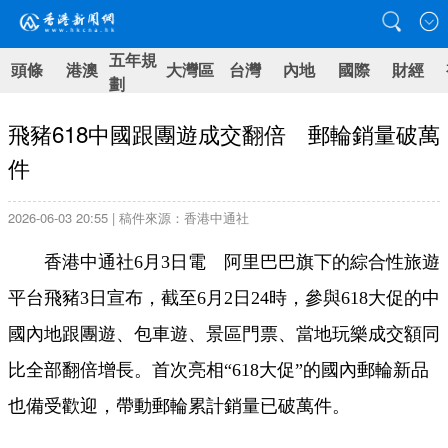
五年規
頭條
港澳
大灣區
台灣
內地
國際
財經
劃
飛豬618中國跟團遊成交翻倍 郵輪銷量破萬
件
2026-06-03 20:55 | 稿件來源：香港中通社
香港中通社6月3日電 阿里巴巴旗下的綜合性旅遊
平台飛豬3日宣布，截至6月2日24時，參與618大促的中
國內地跟團遊、包車遊、景區門票、當地玩樂成交額同
比全部翻倍增長。首次亮相“618大促”的國內郵輪新品
也備受歡迎，帶動郵輪累計銷量已破萬件。