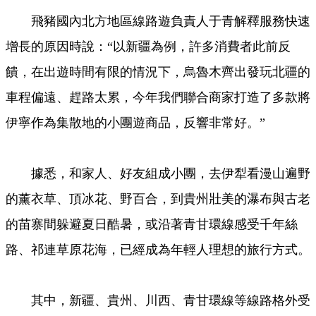
飛豬國內北方地區線路遊負責人于青解釋服務快速
增長的原因時說：“以新疆為例，許多消費者此前反
饋，在出遊時間有限的情況下，烏魯木齊出發玩北疆的
車程偏遠、趕路太累，今年我們聯合商家打造了多款將
伊寧作為集散地的小團遊商品，反響非常好。”
據悉，和家人、好友組成小團，去伊犁看漫山遍野
的薰衣草、頂冰花、野百合，到貴州壯美的瀑布與古老
的苗寨間躲避夏日酷暑，或沿著青甘環線感受千年絲
路、祁連草原花海，已經成為年輕人理想的旅行方式。
其中，新疆、貴州、川西、青甘環線等線路格外受