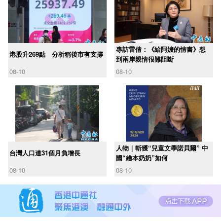
專訪雷倩：《給阿嬤的情書》想
港股升269點 分析稱後市有支撐
到兩岸親情很難阻斷
08-10
08-10
人物｜斬獲“兒童文學諾貝爾” 中
台灣人口連31個月負增長
國“繪本奶奶”如何
08-10
08-10