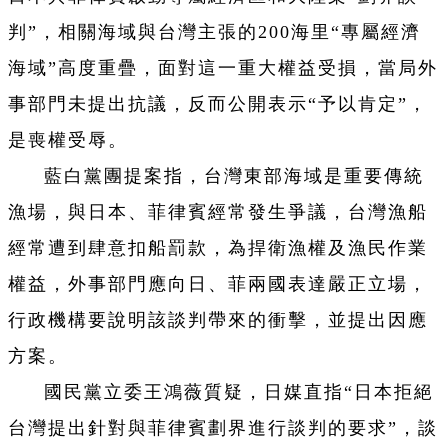
判”，相關海域與台灣主張的200海里“專屬經濟
海域”高度重疊，面對這一重大權益受損，當局外
事部門未提出抗議，反而公開表示“予以肯定”，
是喪權受辱。
藍白黨團提案指，台灣東部海域是重要傳統
漁場，與日本、菲律賓經常發生爭議，台灣漁船
經常遭到肆意扣船罰款，為捍衛漁權及漁民作業
權益，外事部門應向日、菲兩國表達嚴正立場，
行政機構要說明該談判帶來的衝擊，並提出因應
方案。
國民黨立委王鴻薇質疑，日媒直指“日本拒絕
台灣提出針對與菲律賓劃界進行談判的要求”，談