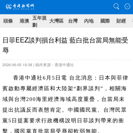
五年規
頭條
港澳
大灣區
台灣
內地
國際
財經
劃
日菲EEZ談判損台利益 藍白批台當局無能受
辱
2026-06-05 19:38 | 稿件來源：香港中通社
香港中通社6月5日電 台北消息：日本與菲律
賓啟動專屬經濟區和大陸架“劃界談判”，相關海
域與台灣200海里經濟海域高度重疊，台當局未
提出抗議反而表態肯定。中國國民黨、台灣民眾
黨5日提案要求行政機構說明日菲談判帶來的衝
擊，國民黨直批當局受辱卻軟弱無能。