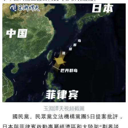
玉淵譚天視頻截圖
國民黨、民眾黨立法機構黨團5日提案批評，
日本與菲律賓啟動專屬經濟區和大陸架“劃界談