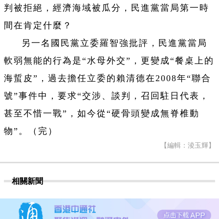
判被拒絕，經濟海域被瓜分，民進黨當局第一時
間在肯定什麼？
另一名國民黨立委羅智強批評，民進黨當局
軟弱無能的行為是“水母外交”，更變成“餐桌上的
海蜇皮”，過去擔任立委的賴清德在2008年“聯合
號”事件中，要求“交涉、談判，召回駐日代表，
甚至不惜一戰”，如今從“硬骨頭變成無脊椎動
物”。（完）
【編輯：淩玉輝】
相關新聞