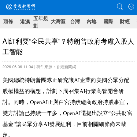
五年規
頭條
港澳
大灣區
台灣
內地
國際
財經
劃
AI紅利要“全民共享”？特朗普政府考慮入股人
工智能
2026-06-06 11:34 | 稿件來源：香港新聞網
美國總統特朗普團隊正研究讓AI企業向美國公眾分配
股權權益的構想，計劃下周召集AI行業高管開會研
討。同時，OpenAI正與白宮持續磋商政府持股事宜，
雙方討論已持續一年多，OpenAI還提出設立“公共財富
基金”讓民眾分享AI發展紅利，目前相關細節尚未敲
定。