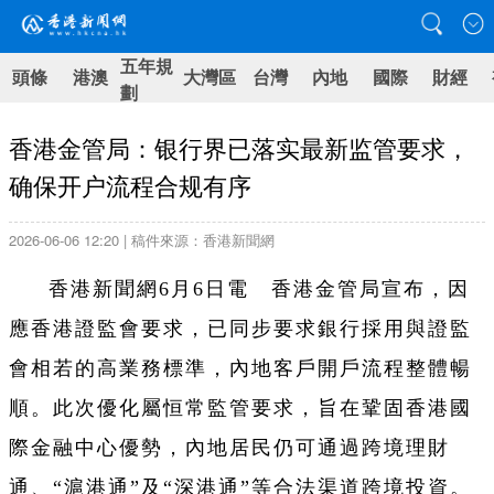
五年規
頭條
港澳
大灣區
台灣
內地
國際
財經
劃
香港金管局：银行界已落实最新监管要求，
确保开户流程合规有序
2026-06-06 12:20 | 稿件來源：香港新聞網
香港新聞網6月6日電 香港金管局宣布，因
應香港證監會要求，已同步要求銀行採用與證監
會相若的高業務標準，內地客戶開戶流程整體暢
順。此次優化屬恒常監管要求，旨在鞏固香港國
際金融中心優勢，內地居民仍可通過跨境理財
通、“滬港通”及“深港通”等合法渠道跨境投資。