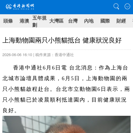
五年規
頭條
港澳
大灣區
台灣
內地
國際
財經
劃
上海動物園兩只小熊貓抵台 健康狀況良好
2026-06-06 16:10 | 稿件來源：香港中通社
香港中通社6月6日電 台北消息：作為上海台
北城市論壇具體成果，6月5日，上海動物園的兩
只小熊貓啟程赴台。台北市立動物園6日表示，兩
只小熊貓已於凌晨順利抵達園內，目前健康狀況
良好。