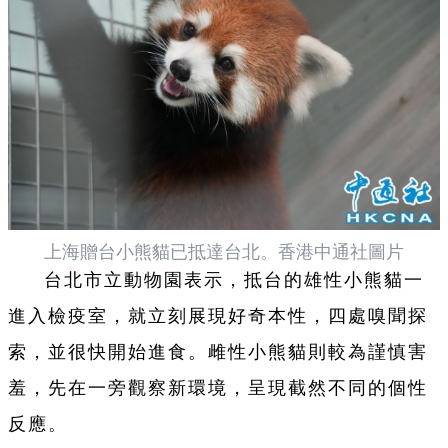
上海贈台小熊貓已抵達台北。香港中通社圖片
台北市立動物園表示，抵台的雄性小熊貓一
進入檢疫室，就立刻展現好奇本性，四處嗅聞探
索，並很快開始進食。雌性小熊貓則較為謹慎害
羞，先在一旁觀察新環境，呈現截然不同的個性
反應。