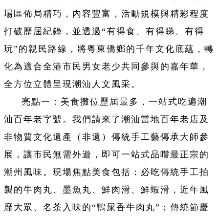
場區佈局精巧，內容豐富，活動規模與精彩程度
打破歷屆紀錄，並透過“有得食、有得睇、有得
玩”的親民路線，將粵東僑鄉的千年文化底蘊，轉
化為適合全港市民男女老少共同參與的嘉年華，
全方位立體呈現潮汕人文風采。
亮點一：美食攤位歷屆最多，一站式吃遍潮
汕百年老字號。我們請來了潮汕當地百年老店及
非物質文化遺產（非遺）傳統手工藝傳承大師參
展，讓市民無需外遊，即可一站式品嚐最正宗的
潮州風味。現場焦點美食包括：必吃傳統手工拍
製的牛肉丸、墨魚丸、鮮肉滑、鮮蝦滑，近年風
靡大眾、名茶入味的“鴨屎香牛肉丸”；傳統節慶