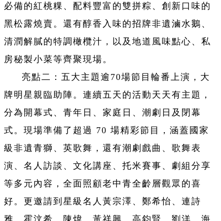
必備的紅桃粿、配料豐富的雙拼粽、創新口味的
黑松露燒賣。還有醇香入味的招牌非遺滷水鵝、
清潤解膩的特調橄欖汁，以及地道風味點心、私
房秘製小菜等齊聚現場。
亮點二：五大主題逾70場節目輪番上演，大
牌明星親臨助陣。連續五天的活動天天有主題，
分為開幕式、青年日、家庭日、潮劇日及閉幕
式。現場準備了超過 70 場精彩節目，涵蓋國家
級非遺青獅、英歌舞，還有潮劇戲曲、歌舞表
演、名人訪談、文化講座、托米賽事、劇組分享
等多元內容，全面照顧老中青全齡層觀眾的喜
好。更邀請到星級名人黃宗澤、鄭希怡、連詩
雅、霍汶希、陳煒、黃祥興、高鈞賢、劉洋、海