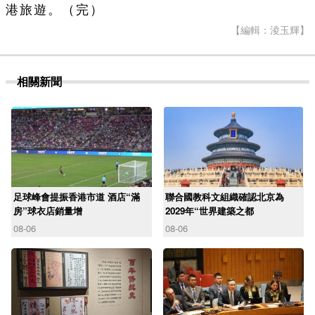
港旅遊。（完）
【編輯：淩玉輝】
相關新聞
足球峰會提振香港市道 酒店“滿
聯合國教科文組織確認北京為
房”球衣店銷量增
2029年“世界建築之都
08-06
08-06