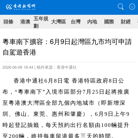
五年規
頭條
港澳
大灣區
台灣
內地
國際
財經
劃
粵車南下擴容：6月9日起灣區九市均可申請
自駕遊香港
2026-06-08 18:44 | 稿件來源：香港中通社
香港中通社6月8日電 香港特區政府8日公
布，“粵車南下”入境市區部分7月25日起將推廣
至粵港澳大灣區全部九個內地城市（即新增深
圳、佛山、東莞、惠州和肇慶），6月9日上午9
時起登記抽籤，每天預約出行名額由100輛提升
至200輛，維持每車留港最多三天的時間。