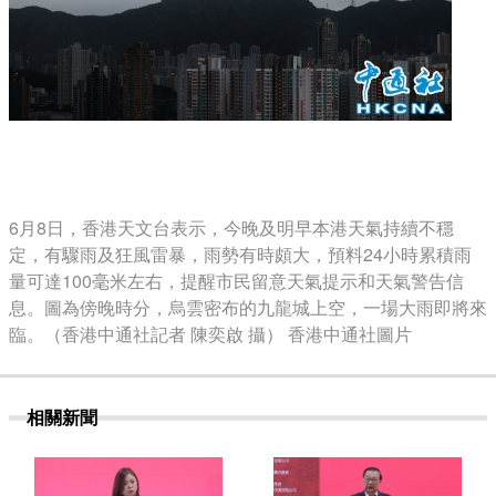
6月8日，香港天文台表示，今晚及明早本港天氣持續不穩
定，有驟雨及狂風雷暴，雨勢有時頗大，預料24小時累積雨
量可達100毫米左右，提醒市民留意天氣提示和天氣警告信
息。圖為傍晚時分，烏雲密布的九龍城上空，一場大雨即將來
臨。（香港中通社記者 陳奕啟 攝） 香港中通社圖片
相關新聞