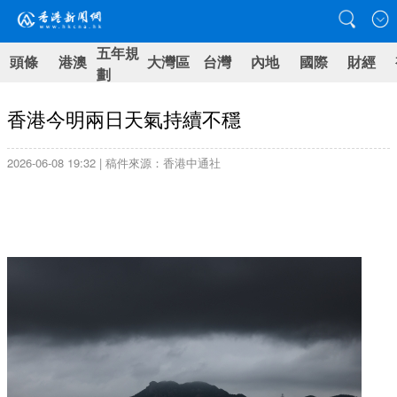
五年規
頭條
港澳
大灣區
台灣
內地
國際
財經
劃
香港今明兩日天氣持續不穩
2026-06-08 19:32 | 稿件來源：香港中通社