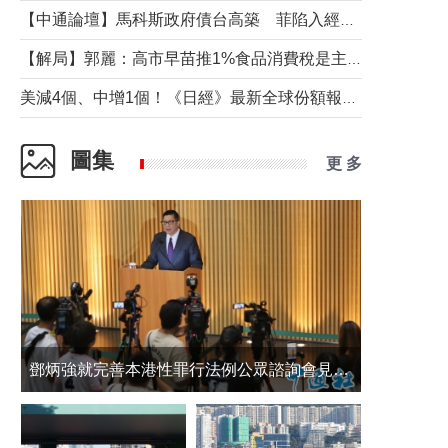
【中通論壇】馬科斯政府債台高築 菲陷入經濟困境與南海對抗惡循環？
【解局】郭麗：高市早苗推1%食品消費稅是主動作為還是被迫“飲鴆止渴”
美減4個、中增1個！《日經》最新全球份額報告透露了什麼？
圖集
更 多
鄧炳強就完善本港性罪行法例公眾諮詢會見傳媒