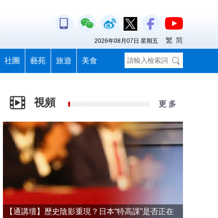
繁
简
2026年08月07日 星期五
社團
藝苑
旅遊
美食
視頻
更 多
【通講壇】歷史陰影重現？日本“特高課”是否正在