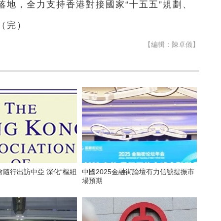
落地，全力支持香港對接國
家“十五五”規劃、
（完）
【編輯：陳卓儀】
隨行出訪中亞 深化“樞紐
中國2025金融街論壇有力信號提振市
場預期