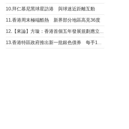
10.拜仁慕尼黑球星訪港 與球迷近距離互動
11.香港周末極端酷熱 新界部分地區高見36度
12.【來論】方璇：香港首個五年發展規劃應立足民生務實前行
13.香港特區政府推出新一批銀色債券 每手1萬元保底息4.25厘