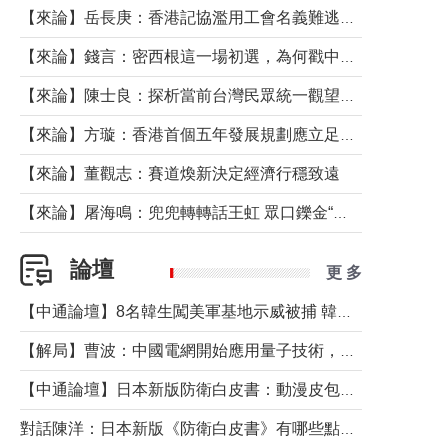
【來論】岳長庚：香港記協濫用工會名義難逃法律制裁
【來論】錢言：密西根這一場初選，為何戳中了兩黨最痛的神經？
【來論】陳士良：探析當前台灣民眾統一觀望心態的深層成因
【來論】方璇：香港首個五年發展規劃應立足民生務實前行
【來論】董觀志：賽道煥新決定經濟行穩致遠
【來論】屠海鳴：兜兜轉轉話王虹 眾口鑠金“一邊倒”
論壇
更 多
【中通論壇】8名韓生闖美軍基地示威被捕 韓國年輕人反美情緒從何而來？
【解局】曹波：中國電網開始應用量子技術，以後會不再停電嗎？
【中通論壇】日本新版防衛白皮書：動漫皮包藏不住軍國野心
對話陳洋：日本新版《防衛白皮書》有哪些點值得警惕？