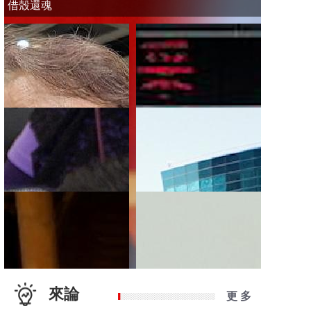
借殼還魂
來論
更 多