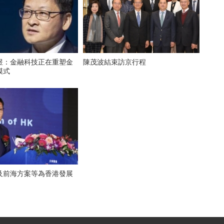
煜：金融科技正在重塑金
陳茂波結束訪京行程
模式
及前海方案等為香港發展