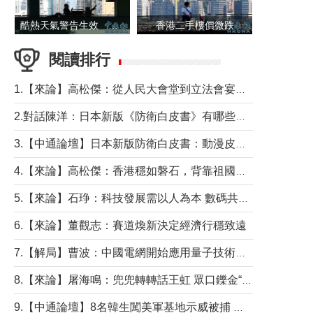
酷熱天氣警告生效 本港高溫持續至下周
香港二手樓價微跌
閱讀排行
1.【來論】高松傑：從人民大會堂到立法會宴會廳——香港管治新範式的完整拼圖
2.對話陳洋：日本新版《防衛白皮書》有哪些點值得警惕？
3.【中通論壇】日本新版防衛白皮書：動漫皮包藏不住軍國野心
4.【來論】高松傑：香港穩如磐石，背靠祖國才是真正的“終極護城河”
5.【來論】石琤：科技發展需以人為本 數碼共融不應讓長者放棄傳統生活方式
6.【來論】董觀志：賽道煥新決定經濟行穩致遠
7.【解局】曹波：中國電網開始應用量子技術，以後會不再停電嗎？
8.【來論】屠海鳴：兜兜轉轉話王虹 眾口鑠金“一邊倒”
9.【中通論壇】8名韓生闖美軍基地示威被捕 韓國年輕人反美情緒從何而來？