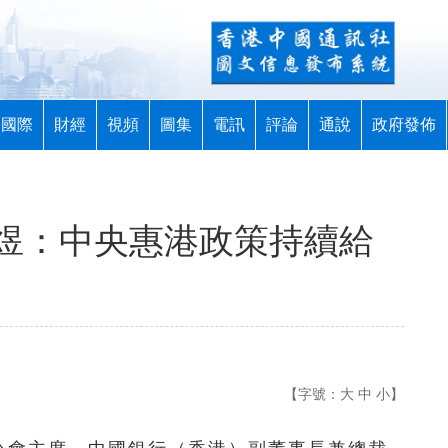
國際
財經
視頻
圖集
電訊
評論
通說
政府發佈
煜：中央惠港政策持續給
【字號：
大
中
小
】