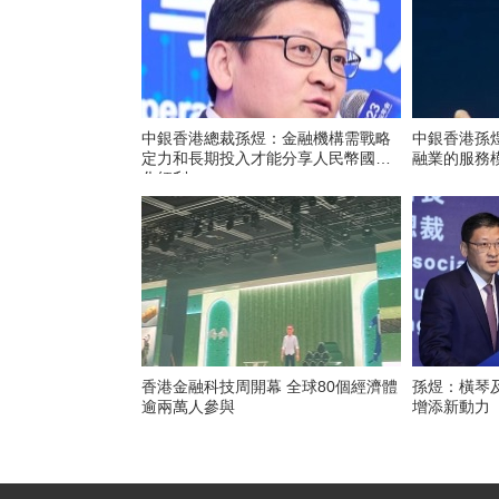
中銀香港總裁孫煜：金融機構需戰略
中銀香港孫
定力和長期投入才能分享人民幣國際
融業的服務
化紅利
香港金融科技周開幕 全球80個經濟體
孫煜：橫琴
逾兩萬人參與
增添新動力