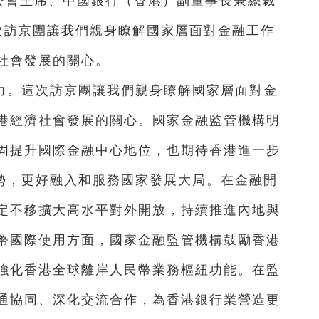
公會主席、中國銀行（香港）副董事長兼總裁
次訪京團讓我們親身
瞭解國家層面對金融工作
社
會發展的關心。
力。這次訪京團讓我們親身
瞭解國家層面對金
港經濟社
會發展的關心。國家金融監管機構明
固提升國際金融中心地位，也期待香港進一步
勢，更好融入和服務國家發展大局。在金
融開
定不移擴大高水平對外
開放，持續推進內地與
幣國際
使用方面，國家金融監管機構鼓勵香港
強化香港全球離岸人民幣業務樞紐功能。在監
通協同、深化交流合作，為香港銀行業
營造更