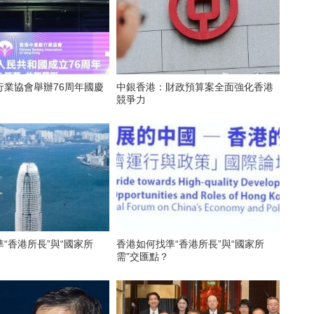
行業協會舉辦76周年國慶
中銀香港：財政預算案全面強化香港
競爭力
“香港所長”與“國家所
香港如何找準“香港所長”與“國家所
需”交匯點？