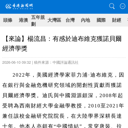
五年規
頭條
港澳
大灣區
台灣
內地
國際
財經
劃
【來論】楊流昌：有感於迪布維克獲諾貝爾
經濟學獎
2026-06-10 09:32 | 稿件來源：中國評論通訊社
2022年，美國經濟學家菲力浦·迪布維克，因
在銀行與金融危機研究領域的開創性貢獻而獲諾
貝爾經濟學獎。迪氏與中國淵源頗深，2008年起
受聘為西南財經大學金融學教授，2010至2021年
兼任該校金融研究院院長，在大陸學界深耕長達
十年。他本人亦頗有“中國情結”，常穿唐裝、拉