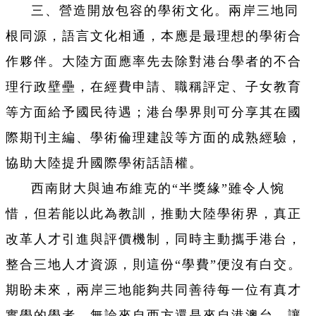
三、營造開放包容的學術文化。兩岸三地同
根同源，語言文化相通，本應是最理想的學術合
作夥伴。大陸方面應率先去除對港台學者的不合
理行政壁壘，在經費申請、職稱評定、子女教育
等方面給予國民待遇；港台學界則可分享其在國
際期刊主編、學術倫理建設等方面的成熟經驗，
協助大陸提升國際學術話語權。
西南財大與迪布維克的“半獎緣”雖令人惋
惜，但若能以此為教訓，推動大陸學術界，真正
改革人才引進與評價機制，同時主動攜手港台，
整合三地人才資源，則這份“學費”便沒有白交。
期盼未來，兩岸三地能夠共同善待每一位有真才
實學的學者，無論來自西方還是來自港澳台，讓