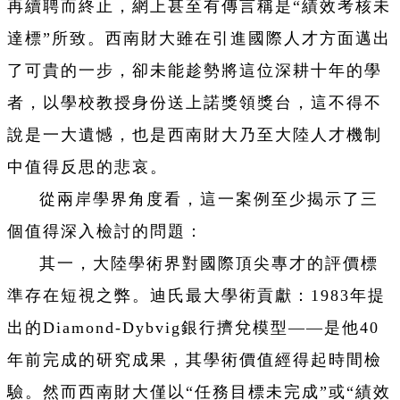
再續聘而終止，網上甚至有傳言稱是“績效考核未
達標”所致。西南財大雖在引進國際人才方面邁出
了可貴的一步，卻未能趁勢將這位深耕十年的學
者，以學校教授身份送上諾獎領獎台，這不得不
說是一大遺憾，也是西南財大乃至大陸人才機制
中值得反思的悲哀。
從兩岸學界角度看，這一案例至少揭示了三
個值得深入檢討的問題：
其一，大陸學術界對國際頂尖專才的評價標
準存在短視之弊。迪氏最大學術貢獻：1983年提
出的Diamond-Dybvig銀行擠兌模型——是他40
年前完成的研究成果，其學術價值經得起時間檢
驗。然而西南財大僅以“任務目標未完成”或“績效