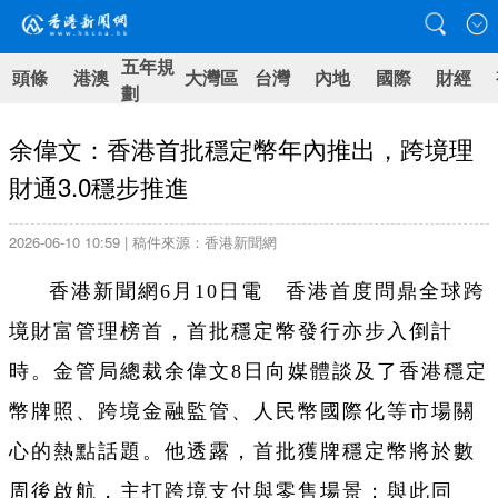
五年規
頭條
港澳
大灣區
台灣
內地
國際
財經
劃
余偉文：香港首批穩定幣年內推出，跨境理
財通3.0穩步推進
2026-06-10 10:59 | 稿件來源：香港新聞網
香港新聞網6月10日電 香港首度問鼎全球跨
境財富管理榜首，首批穩定幣發行亦步入倒計
時。金管局總裁余偉文8日向媒體談及了香港穩定
幣牌照、跨境金融監管、人民幣國際化等市場關
心的熱點話題。他透露，首批獲牌穩定幣將於數
周後啟航，主打跨境支付與零售場景；與此同