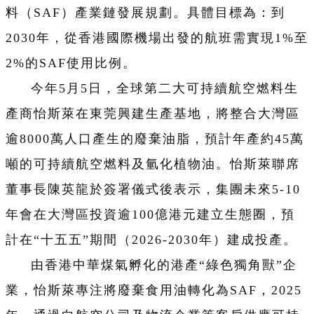
料（SAF）產業鏈發展規劃。具體目標為：到
2030年，從香港國際機場出發的航班需實現1%至
2%的SAF使用比例。
今年5月5日，全球第二大可持續航空燃料生
產商怡斯萊在東莞興建生產基地，將整合大灣區
逾8000萬人口產生的廢棄油脂，預計年產約45萬
噸的可持續航空燃料及氫化植物油。怡斯萊聯席
董事長陳英龍於簽署儀式後表示，集團未來5-10
年會在大灣區投資逾100億港元建立生態圈，預
計在“十五五”期間（2026-2030年）建成投產。
由香港中華煤氣孵化的港產“綠色獨角獸”企
業，怡斯萊專注將廢棄食用油轉化為SAF，2025