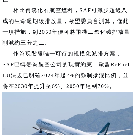
相比傳統化石航空燃料，SAF可減少超過八
成的生命週期碳排放量，歐盟委員會測算，僅此
一項措施，到2050年便可將飛機二氧化碳排放量
削減約三分之二。
作為現階段唯一可行的規模化減排方案，
SAF已轉變為航空公司的現實約束。歐盟ReFuel
EU法規已明確2024年起2%的強制摻混比例，並
將在2030年提升至6%、2050年達到70%。