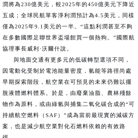
潤將為230億美元，較2025年的450億美元下降近
五成；全球民航單客淨利潤預計為4.5美元，同樣
僅為2025年9.1美元的一半。“這點利潤甚至不夠
在多數國際足聯世界盃場館買一個熱狗。”國際航
協理事長威利·沃爾什說。
與地面交通有更多元的低碳轉型選項不同，
因電動化受制於電池能量密度，氫能等路徑尚處
早期探索階段，航空業在可預見的未來仍難以擺
脫液體燃料體系。於是，由廢棄油脂、農林殘餘
物作為原料，或由綠氫與捕集二氧化碳合成的“可
持續航空燃料（SAF）”成為當前最現實的減碳方
案，也是減少航空業對化石燃料依賴的有效路
徑。