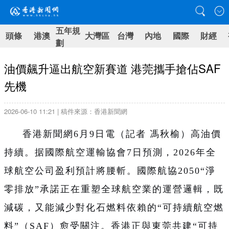
五年規
頭條
港澳
大灣區
台灣
內地
國際
財經
劃
油價飆升逼出航空新賽道 港莞攜手搶佔SAF
先機
2026-06-10 11:21 | 稿件來源：香港新聞網
香港新聞網6月9日電（記者 馮秋榆）高油價
持續。据國際航空運輸協會7日預測，2026年全
球航空公司盈利預計將腰斬。國際航協2050“淨
零排放”承諾正在重塑全球航空業的運營邏輯，既
減碳，又能減少對化石燃料依賴的“可持續航空燃
料”
（SAF）
愈受關注。香港正與東莞共建“可持